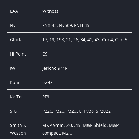
EAA
Witness
FN
FNX-45, FN509, FNH-45
Glock
17, 19, 19X, 21, 26, 34, 42, 43; Gen4, Gen 5
Hi Point
C9
IWI
Jericho 941F
Kahr
cw45
KelTec
PF9
SIG
P226, P320, P320SC, P938, SP2022
Smith &
M&P 9mm, .40, .45; M&P Shield, M&P
Wesson
compact, M2.0