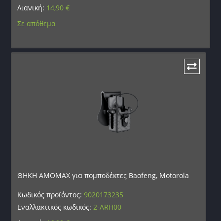
Λιανική:
14,90
€
Σε απόθεμα
ΘΗΚΗ AMOMAX για πομποδέκτες Baofeng, Motorola
Κωδικός προϊόντος:
9020173235
Εναλλακτικός κωδικός:
2-ARH00