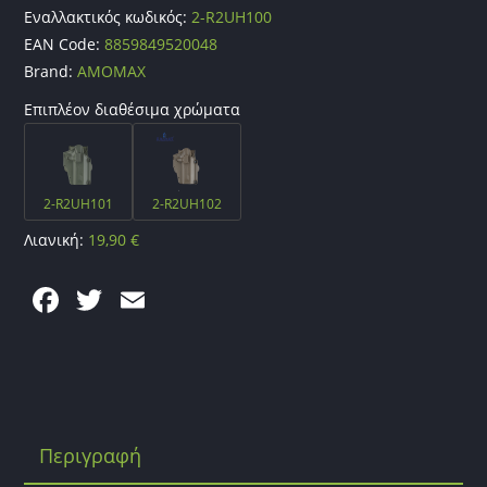
Εναλλακτικός κωδικός:
2-R2UH100
EAN Code:
8859849520048
Brand:
AMOMAX
Επιπλέον διαθέσιμα χρώματα
2-R2UH101
2-R2UH102
Λιανική:
19,90
€
F
T
E
a
w
m
c
itt
ai
e
er
l
b
Περιγραφή
o