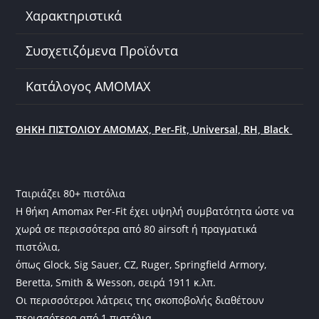
o
Χαρακτηριστικά
k
Συσχετιζόμενα Προϊόντα
Κατάλογος AMOMAX
ΘΗΚΗ ΠΙΣΤΟΛΙΟΥ AMOMAX, Per-Fit, Universal, RH, Black
Ταιριάζει 80+ πιστόλια
Η θήκη Amomax Per-Fit έχει υψηλή συμβατότητα ώστε να
χωρά σε περισσότερα από 80 airsoft ή πραγματικά
πιστόλια,
όπως Glock, Sig Sauer, CZ, Ruger, Springfield Armory,
Beretta, Smith & Wesson, σειρά 1911 κ.λπ.
Οι περισσότεροι λάτρεις της σκοποβολής διαθέτουν
περισσότερα από 1 πιστόλια.