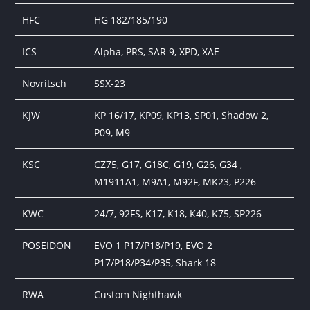
HFC
HG 182/185/190
ICS
Alpha, PRS, SAR 9, XPD, XAE
Novritsch
SSX-23
KJW
KP 16/17, KP09, KP13, SP01, Shadow 2,
P09, M9
KSC
CZ75, G17, G18C, G19, G26, G34 ,
M1911A1, M9A1, M92F, MK23, P226
KWC
24/7, 92FS, K17, K18, K40, K75, SP226
POSEIDON
EVO 1 P17/P18/P19, EVO 2
P17/P18/P34/P35, Shark 18
RWA
Custom Nighthawk