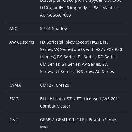
D.Scorpion-c/Scorpion-c/Spyder-c, A CAP,
D.Dragonfly-c/Dragonfly-c, PMT Mantis-c,
ACP606/ACP603
ASG
SP-01 Shadow
AW Customs
HX Series(all okay except HX21), NE
Series, VX Series(works with VX7 / VX9 P80
frames), DS Series, BL Series, RD Series,
CM Series, ST Series, AP Series, SW
Series, UT Series, TB Series, AU Series
CYMA
CM127, CM128
EMG
BLU, Hi-capa, STI / TTI Licensed JW3 2011
Combat Master
G&G
GPM92, GPM1911, GTP9, Piranha Series
MK1