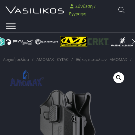
Σύνδεση /
Εγγραφή
Αρχική σελίδα
/
AMOMAX - CYTAC
/
Θήκες πιστολίων - AMOMAX
/