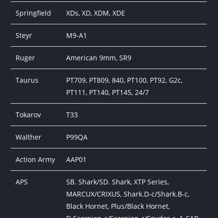
Springfield
XDs, XD, XDM, XDE
Steyr
M9-A1
Ruger
American 9mm, SR9
Taurus
PT709, PT809, 840, PT100, PT92, G2c,
PT111, PT140, PT145, 24/7
Tokarov
T33
Walther
P99QA
Action Army
AAP01
APS
SB. Shark/SD. Shark, XTP Series,
MARCUX/CRIXUS, Shark.D-c/Shark.B-c,
Black Hornet, Plus/Black Hornet,