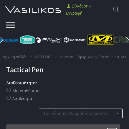
Σύνδεση /
Εγγραφή
Αρχική σελίδα
/
NITECORE
/
Nitecore - Σφυρίχτρες, Tactical Pen, Λεπί
Tactical Pen
Διαθεσιμότητα:
Μη Διαθέσιμα
Διαθέσιμα
Ταξινόμηση: Ονομασία προϊόντος