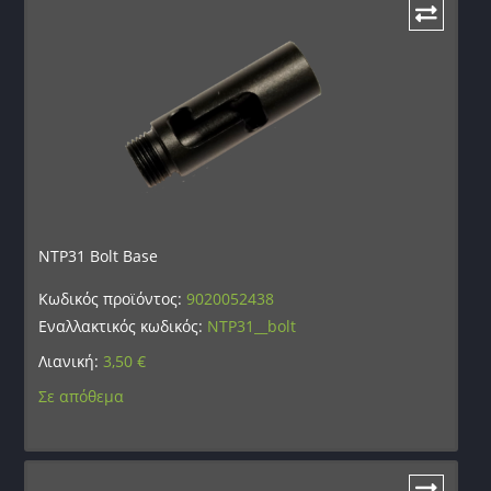
NTP31 Bolt Base
Κωδικός προϊόντος:
9020052438
Εναλλακτικός κωδικός:
NTP31__bolt
Λιανική:
3,50
€
Σε απόθεμα