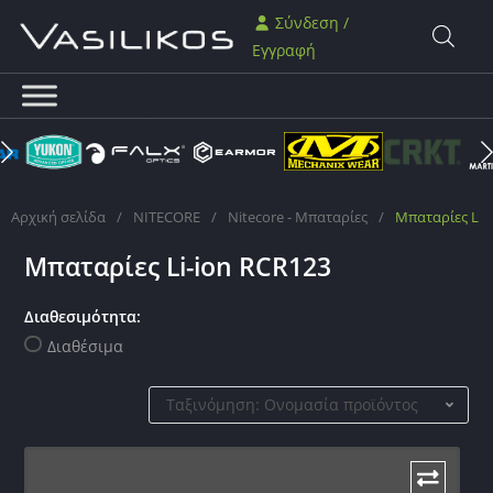
Σύνδεση /
Εγγραφή
Αρχική σελίδα
/
NITECORE
/
Nitecore - Μπαταρίες
/
Μπαταρίες Li-
Μπαταρίες Li-ion RCR123
Διαθεσιμότητα:
Διαθέσιμα
Ταξινόμηση: Ονομασία προϊόντος