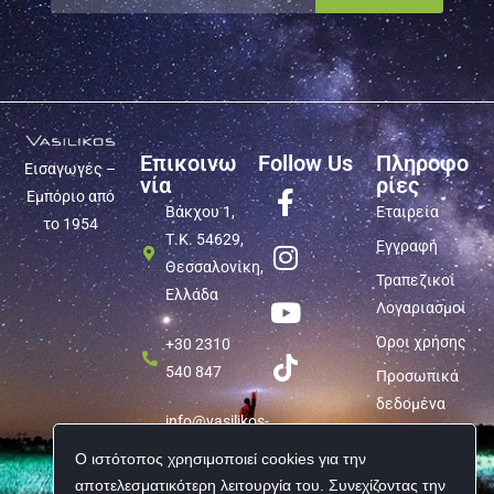
Επικοινω
Follow Us
Πληροφο
Εισαγωγές –
νία
ρίες
Εμπόριο από
Βάκχου 1,
Εταιρεία
το 1954
Τ.Κ. 54629,
Εγγραφή
Θεσσαλονίκη,
Τραπεζικοί
Ελλάδα
Λογαριασμοί
Όροι χρήσης
+30 2310
540 847
Προσωπικά
δεδομένα
info@vasilikos-
import.gr
Ο ιστότοπος χρησιμοποιεί cookies για την
αποτελεσματικότερη λειτουργία του. Συνεχίζοντας την