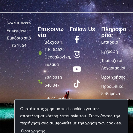
Επικοινω
Follow Us
Πληροφο
Εισαγωγές –
νία
ρίες
Εμπόριο από
Βάκχου 1,
Εταιρεία
το 1954
Τ.Κ. 54629,
Εγγραφή
Θεσσαλονίκη,
Τραπεζικοί
Ελλάδα
Λογαριασμοί
Όροι χρήσης
+30 2310
540 847
Προσωπικά
δεδομένα
info@vasilikos-
import.gr
Ο ιστότοπος χρησιμοποιεί cookies για την
αποτελεσματικότερη λειτουργία του. Συνεχίζοντας την
περιήγησή σας συμφωνείτε με την χρήση των cookies.
Όροι χρήσης