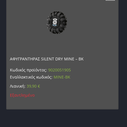
ΑΦΥΓΡΑΝΤΗΡΑΣ SILENT DRY MINE – BK
Κωδικός προϊόντος:
9020051905
Εναλλακτικός κωδικός:
MINE-BK
Λιανική:
39,90
€
Εξαντλημένο