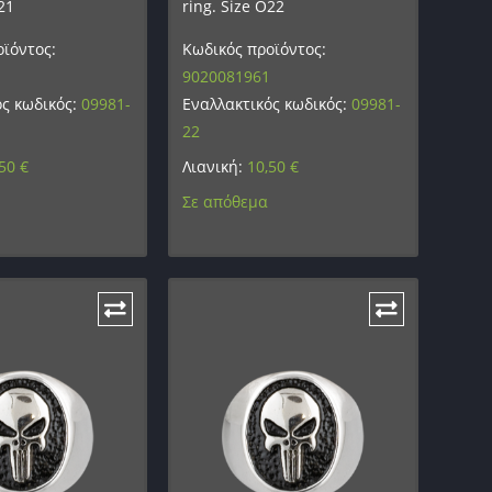
21
ring. Size O22
ϊόντος:
Κωδικός προϊόντος:
9020081961
ός κωδικός:
09981-
Εναλλακτικός κωδικός:
09981-
22
,50
€
Λιανική:
10,50
€
Σε απόθεμα