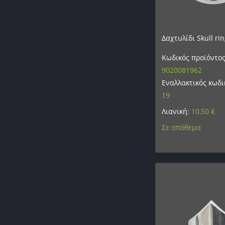
Δαχτυλίδι Skull ri
Κωδικός προϊόντος
9020081962
Εναλλακτικός κωδι
19
Λιανική:
10,50
€
Σε απόθεμα