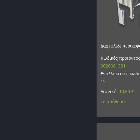
Δαχτυλίδι περικεφ
Κωδικός προϊόντος
9020081331
Εναλλακτικός κωδι
19
Λιανική:
10,50
€
Σε απόθεμα