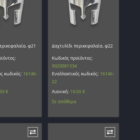
ερικεφαλαία, φ21
Δαχτυλίδι περικεφαλαία, φ22
ϊόντος:
Κωδικός προϊόντος:
9020081334
ός κωδικός:
16146-
Εναλλακτικός κωδικός:
16146-
22
,50
€
Λιανική:
10,50
€
Σε απόθεμα