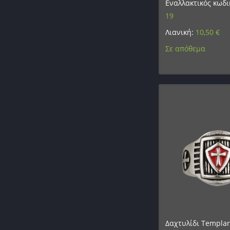
Εναλλακτικός κωδι
19
Λιανική:
10,50
€
Σε απόθεμα
Δαχτυλίδι Templar