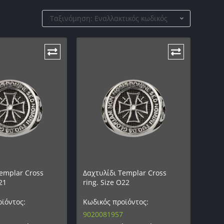
Ταξινόμηση: Εναλλακτικός κωδικός
emplar Cross
Δαχτυλίδι Templar Cross
21
ring. Size O22
ϊόντος:
Κωδικός προϊόντος:
9020081957