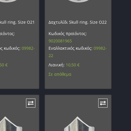
ull ring. Size O21
Δαχτυλίδι Skull ring. Size O22
ϊόντος:
Κωδικός προϊόντος:
9020081965
ός κωδικός:
09982-
Εναλλακτικός κωδικός:
09982-
22
,50
€
Λιανική:
10,50
€
Σε απόθεμα