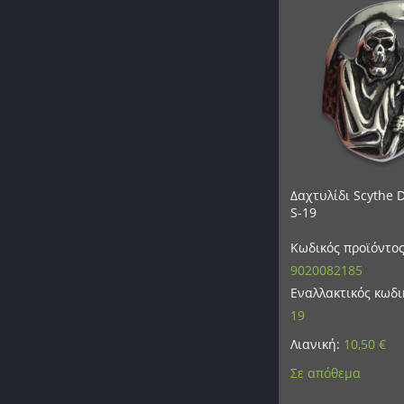
Δαχτυλίδι Scythe D
S-19
Κωδικός προϊόντος
9020082185
Εναλλακτικός κωδι
19
Λιανική:
10,50
€
Σε απόθεμα