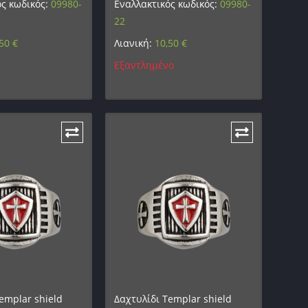
ός κωδικός:
09980-
Εναλλακτικός κωδικός:
09980-
22
,50
€
Λιανική:
10,50
€
Εξαντλημένο
emplar shield
Δαχτυλίδι Templar shield