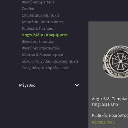
Φιγούρες Spartans
Σπαθιά
Σπαθιά Διακοσμητικά
Μπρελόκ - Χαρτοκόπτες
Κούπες & Ποτήρια
Δαχτυλίδια - Κοσμήματα
Φιγούρες Ιπποτών
Φιγούρες Στρατιωτών
Κάστρα & Διακοσμητικά
Ξύλινα Παιχνίδια - Διακοσμητικά
Σουγιάδες με Χάραξη Laser
Μέγεθος
Δαχτυλίδι Templar
ring. Size O19
Κωδικός προϊόντος
9020081954