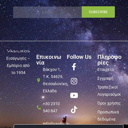
Επικοινω
Follow Us
Πληροφο
Εισαγωγές –
νία
ρίες
Εμπόριο από
Βάκχου 1,
Εταιρεία
το 1954
Τ.Κ. 54629,
Εγγραφή
Θεσσαλονίκη,
Τραπεζικοί
Ελλάδα
Λογαριασμοί
Όροι χρήσης
+30 2310
540 847
Προσωπικά
δεδομένα
info@vasilikos-