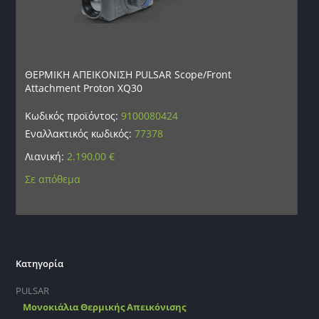
ΘΕΡΜΙΚΗ ΑΠΕΙΚΟΝΙΣΗ PULSAR Scope/Front
Attachment Proton XQ30
Κωδικός προϊόντος:
9100080424
Εναλλακτικός κωδικός:
77378
Λιανική:
2.190,00
€
Σε απόθεμα
Κατηγορία
PULSAR
Μονοκιάλια Θερμικής Απεικόνισης