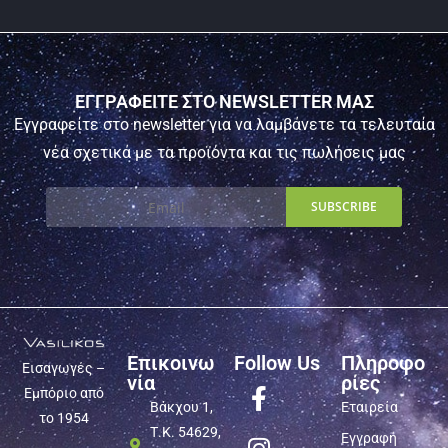
ΕΓΓΡΑΦΕΙΤΕ ΣΤΟ NEWSLETTER ΜΑΣ
Εγγραφείτε στο newsletter για να λαμβάνετε τα τελευταία
νέα σχετικά με τα προϊόντα και τις πωλήσεις μας
Επικοινω
Follow Us
Πληροφο
Εισαγωγές –
νία
ρίες
Εμπόριο από
Βάκχου 1,
Εταιρεία
το 1954
Τ.Κ. 54629,
Εγγραφή