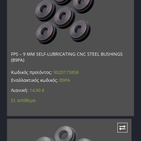
FPS – 9 MM SELF-LUBRICATING CNC STEEL BUSHINGS
(B9PA)
Κωδικός προϊόντος:
9020173858
Εναλλακτικός κωδικός:
B9PA
Λιανική:
14,90
€
Σε απόθεμα