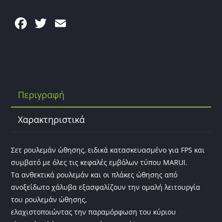
F
T
E
a
w
m
c
itt
ai
e
er
l
b
Περιγραφή
o
o
Χαρακτηριστικά
k
Σετ ρουλεμάν ώθησης, ειδικά κατασκευασμένο για FPS και
συμβατό με όλες τις κεφαλές εμβόλων τύπου MARUI.
Τα ανθεκτικά ρουλεμάν και οι πλάκες ώθησης από
ανοξείδωτο χάλυβα εξασφαλίζουν την ομαλή λειτουργία
του ρουλεμάν ώθησης,
ελαχιστοποιώντας την παραμόρφωση του κύριου