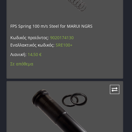
FPS Spring 100 m/s Steel for MARUI NGRS
Κωδικός προϊόντος:
9020174130
Εναλλακτικός κωδικός:
SRE100+
Λιανική:
14,50
€
Σε απόθεμα