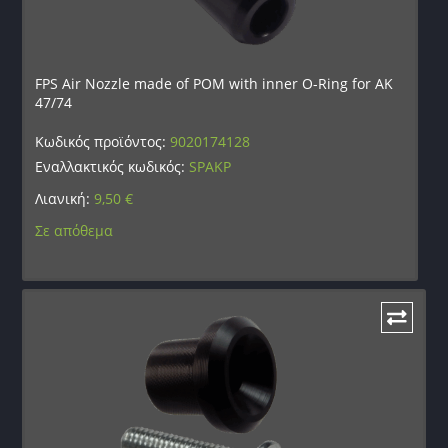
FPS Air Nozzle made of POM with inner O-Ring for AK
47/74
Κωδικός προϊόντος:
9020174128
Εναλλακτικός κωδικός:
SPAKP
Λιανική:
9,50
€
Σε απόθεμα