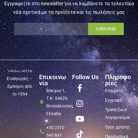
Εγγραφείτε στο newsletter για να λαμβάνετε τα τελευταία
νέα σχετικά με τα προϊόντα και τις πωλήσεις μας
Επικοινω
Follow Us
Πληροφο
Εισαγωγές –
νία
ρίες
Εμπόριο από
Βάκχου 1,
Εταιρεία
το 1954
Τ.Κ. 54629,
Εγγραφή
Θεσσαλονίκη,
Τραπεζικοί
Ελλάδα
Λογαριασμοί
Όροι χρήσης
+30 2310
540 847
Προσωπικά