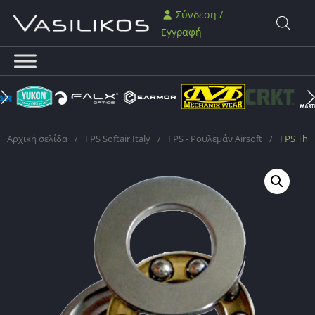
Σύνδεση /
Εγγραφή
Αρχική σελίδα
/
FPS Softair Italy
/
FPS - Ρουλεμάν Airsoft
/
FPS Thru