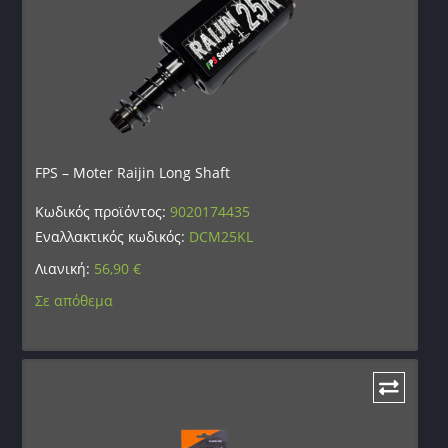
FPS – Moter Raijin Long Shaft
Κωδικός προϊόντος:
9020174435
Εναλλακτικός κωδικός:
DCM25KL
Λιανική:
56,90
€
Σε απόθεμα