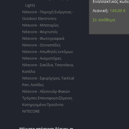
Εναλλακτικός κωδι
Light)
Λιανική:
149,00
€
Nitecore - Παροχή Ενέργειας -
Outdoor Electronics
Σε απόθεμα
Nitecore - Μπαταρίες
Nitecore - Φορτιστές
Nitecore - Φωτογραφικά
Nitecore - Ωτοασπίδες
Nitecore - Απωθητές εντόμων
Nitecore - Ανεμιστήρες
Nitecore - Σακίδια, Τσαντάκια,
Καπέλα
Nitecore - Σφυρίχτρες, Tactical
Pen, Λεπίδες
Nitecore - Αξεσουάρ Φακών
Τρόμπες Επαναφορτιζόμενες
Κατηργημένα Προϊόντα
NITECORE
Μέγιστη απόσταση δέσμης, m