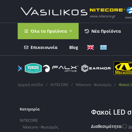
Όλα τα Προϊόντα
Νέα Προϊόντα
Επικοινωνία
Blog
Αρχική σελίδα
/
NITECORE
/
Nitecore - Φωτισμός
/
Φακοί 
Κατηγορία
Φακοί LED σ
NITECORE
Διαθεσιμότητα:
Δ
Nitecore - Φωτισμός