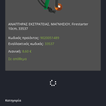
ΑΝΑΠΤΗΡΑΣ ΕΚΣΤΡΑΤΕΙΑΣ, ΜΑΓΝΗΣΙΟΥ, Firestarter
10cm, 33537
Κωδικός προϊόντος:
9020051489
Εναλλακτικός κωδικός:
33537
Λιανική:
8,60
€
Σε απόθεμα
Κατηγορία