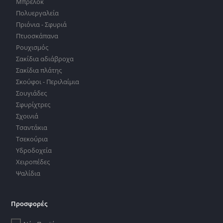
Μπρελόκ
Πολυεργαλεία
Πριόνια - Σφυριά
Πτυοσκάπανα
Ρουχισμός
Σακίδια αδιάβροχα
Σακίδια πλάτης
Σκούφοι - Περιλαίμια
Σουγιάδες
Σφυρίχτρες
Σχοινιά
Τσαντάκια
Τσεκούρια
Υδροδοχεία
Χειροπέδες
Ψαλίδια
Προσφορές