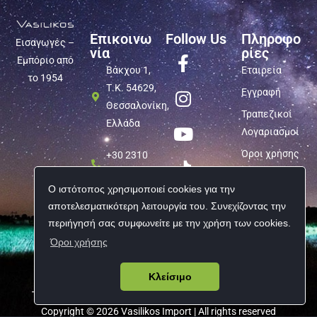
Επικοινω
Follow Us
Πληροφο
Εισαγωγές –
νία
ρίες
Εμπόριο από
Βάκχου 1,
Εταιρεία
το 1954
Τ.Κ. 54629,
Εγγραφή
Θεσσαλονίκη,
Τραπεζικοί
Ελλάδα
Λογαριασμοί
Όροι χρήσης
+30 2310
540 847
Προσωπικά
Ο ιστότοπος χρησιμοποιεί cookies για την
δεδομένα
info@vasilikos-
αποτελεσματικότερη λειτουργία του. Συνεχίζοντας την
import.gr
περιήγησή σας συμφωνείτε με την χρήση των cookies.
Όροι χρήσης
Κλείσιμο
Copyright © 2026 Vasilikos Import | All rights reserved