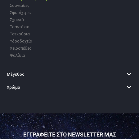
Σουγιάδες
Σφυρίχτρες
Σχοινιά
Τσαντάκια
Τσεκούρια
Υδροδοχεία
Χειροπέδες
Ψαλίδια
Μέγεθος
Χρώμα
ΕΓΓΡΑΦΕΙΤΕ ΣΤΟ NEWSLETTER ΜΑΣ