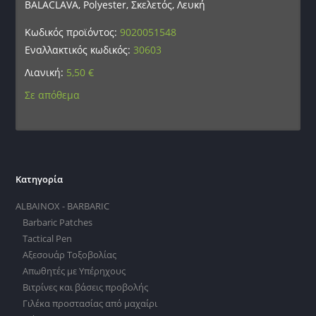
BALACLAVA, Polyester, Σκελετός, Λευκή
Κωδικός προϊόντος:
9020051548
Εναλλακτικός κωδικός:
30603
Λιανική:
5,50
€
Σε απόθεμα
Κατηγορία
ALBAINOX - BARBARIC
Barbaric Patches
Tactical Pen
Αξεσουάρ Τοξοβολίας
Απωθητές με Υπέρηχους
Βιτρίνες και βάσεις προβολής
Γιλέκα προστασίας από μαχαίρι