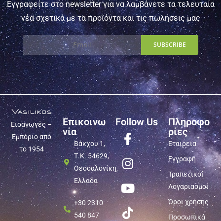
Εγγραφείτε στο newsletter για να λαμβάνετε τα τελευταία
νέα σχετικά με τα προϊόντα και τις πωλήσεις μας
Επικοινω
Follow Us
Πληροφο
Εισαγωγές –
νία
ρίες
Εμπόριο από
Βάκχου 1,
Εταιρεία
το 1954
Τ.Κ. 54629,
Εγγραφή
Θεσσαλονίκη,
Τραπεζικοί
Ελλάδα
Λογαριασμοί
Όροι χρήσης
+30 2310
540 847
Προσωπικά