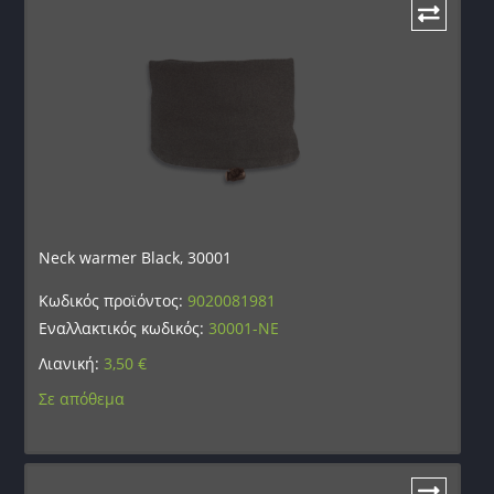
Neck warmer Black, 30001
Κωδικός προϊόντος:
9020081981
Εναλλακτικός κωδικός:
30001-NE
Λιανική:
3,50
€
Σε απόθεμα