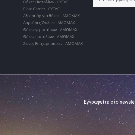
Θήκες Πιστολίων - CYTAC
Plate Carrier - CYTAC
Αξεσουάρ για θήκες - AMOMAX
Αορτήρες Όπλων - AMOMAX
Θήκες γεμιστήρων - AMOMAX
Θήκες πιστολίων - AMOMAX
Ζώνες Επιχειρησιακές - AMOMAX
Εγγραφείτε στο newslet