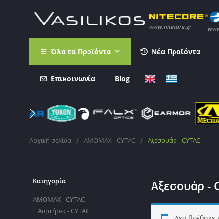
Όλα τα Προϊόντα
Νέα Προϊόντα
Επικοινωνία
Blog
Αρχική σελίδα
/
AMOMAX - CYTAC
/
Αξεσουάρ - CYTAC
Κατηγορία
Αξεσουάρ - 
AMOMAX - CYTAC
Αορτήρες - CYTAC
Δεν βρέθηκε 