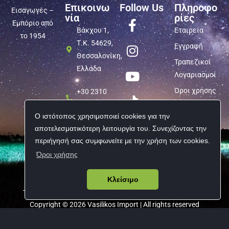
Επικοινω
Follow Us
Πληροφο
Εισαγωγές –
νία
ρίες
Εμπόριο από
Βάκχου 1,
Εταιρεία
το 1954
Τ.Κ. 54629,
Εγγραφή
Θεσσαλονίκη,
Τραπεζικοί
Ελλάδα
Λογαριασμοί
Όροι χρήσης
+30 2310
540 847
Προσωπικά
Ο ιστότοπος χρησιμοποιεί cookies για την
δεδομένα
info@vasilikos-
αποτελεσματικότερη λειτουργία του. Συνεχίζοντας την
import.gr
περιήγησή σας συμφωνείτε με την χρήση των cookies.
Όροι χρήσης
Κλείσιμο
Copyright © 2026 Vasilikos Import | All rights reserved