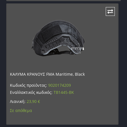
ΚΑΛΥΜΑ ΚΡΑΝΟΥΣ FMA Maritime, Black
Κωδικός προϊόντος:
9020174209
Εναλλακτικός κωδικός:
TB1445-BK
Λιανική:
23,90
€
Σε απόθεμα