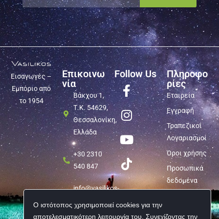
Επικοινω
Follow Us
Πληροφο
Εισαγωγές –
νία
ρίες
Εμπόριο από
Βάκχου 1,
Εταιρεία
το 1954
Τ.Κ. 54629,
Εγγραφή
Θεσσαλονίκη,
Τραπεζικοί
Ελλάδα
Λογαριασμοί
Όροι χρήσης
+30 2310
540 847
Προσωπικά
δεδομένα
info@vasilikos-
import.gr
Ο ιστότοπος χρησιμοποιεί cookies για την
αποτελεσματικότερη λειτουργία του. Συνεχίζοντας την