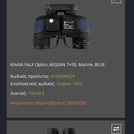
ΚΙΑΛΙΑ FALX Optics AEGEAN 7×50, Marine, BLUE
Κωδικός προϊόντος:
9100080524
Εναλλακτικός κωδικός:
Aegean 7x50
Λιανική:
195,00
€
Αναμένεται παραλαβή στις 28/8/2026