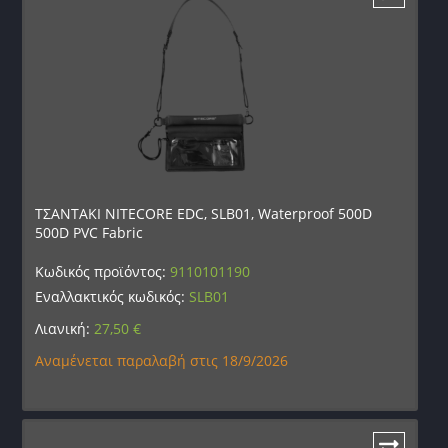
ΤΣΑΝΤΑΚΙ NITECORE EDC, SLB01, Waterproof 500D
500D PVC Fabric
Κωδικός προϊόντος:
9110101190
Εναλλακτικός κωδικός:
SLB01
Λιανική:
27,50
€
Αναμένεται παραλαβή στις 18/9/2026