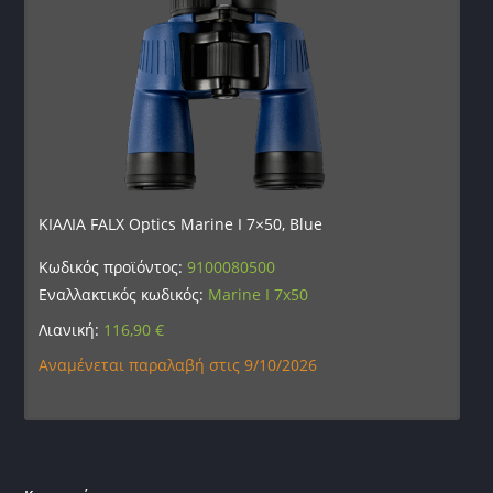
ΚΙΑΛΙΑ FALX Optics Marine I 7×50, Blue
Κωδικός προϊόντος:
9100080500
Εναλλακτικός κωδικός:
Marine I 7x50
Λιανική:
116,90
€
Αναμένεται παραλαβή στις 9/10/2026