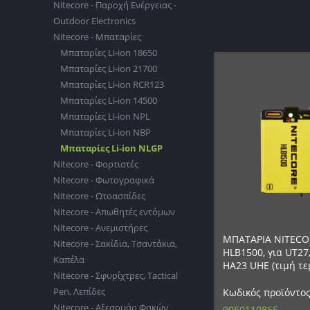
Nitecore - Παροχή Ενέργειας -
Outdoor Electronics
Nitecore - Μπαταρίες
Μπαταρίες Li-ion 18650
Μπαταρίες Li-ion 21700
Μπαταρίες Li-ion RCR123
Μπαταρίες Li-ion 14500
Μπαταρίες Li-ion NPL
Μπαταρίες Li-ion NBP
Μπαταρίες Li-ion NLGP
Nitecore - Φορτιστές
Nitecore - Φωτογραφικά
Nitecore - Ωτοασπίδες
Nitecore - Απωθητές εντόμων
Nitecore - Ανεμιστήρες
ΜΠΑΤΑΡΙΑ NITECO
Nitecore - Σακίδια, Τσαντάκια,
HLB1500, για UT27
Καπέλα
HA23 UHE (τιμή τε
Nitecore - Σφυρίχτρες, Tactical
Pen, Λεπίδες
Κωδικός προϊόντος
Nitecore - Αξεσουάρ Φακών
9060110865