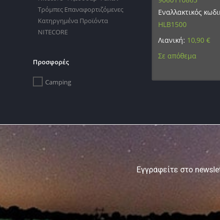
Τρόμπες Επαναφορτιζόμενες
Εναλλακτικός κωδι
Κατηργημένα Προϊόντα
HLB1500
NITECORE
Λιανική:
10,90
€
Σε απόθεμα
Προσφορές
Camping
Εγγραφείτε στο newslet