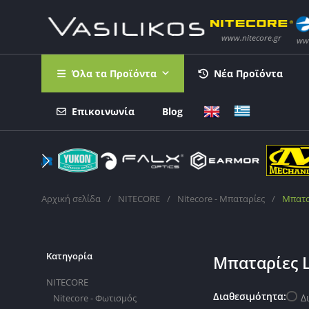
Όλα τα Προϊόντα
Νέα Προϊόντα
Επικοινωνία
Blog
Αρχική σελίδα
/
NITECORE
/
Nitecore - Μπαταρίες
/
Μπατα
Κατηγορία
Μπαταρίες L
NITECORE
Διαθεσιμότητα:
Δ
Nitecore - Φωτισμός