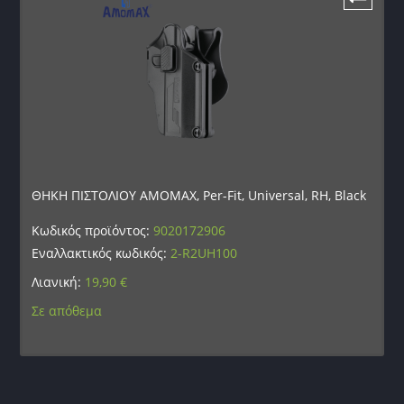
ΘΗΚΗ ΠΙΣΤΟΛΙΟΥ AMOMAX, Per-Fit, Universal, RH, Black
Κωδικός προϊόντος:
9020172906
Εναλλακτικός κωδικός:
2-R2UH100
Λιανική:
19,90
€
Σε απόθεμα