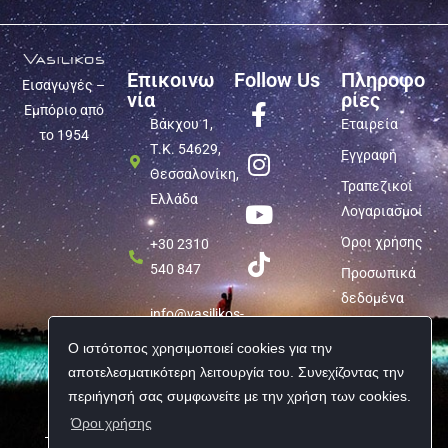
Επικοινω
Follow Us
Πληροφο
Εισαγωγές –
νία
ρίες
Εμπόριο από
Βάκχου 1,
Εταιρεία
το 1954
Τ.Κ. 54629,
Εγγραφή
Θεσσαλονίκη,
Τραπεζικοί
Ελλάδα
Λογαριασμοί
Όροι χρήσης
+30 2310
540 847
Προσωπικά
δεδομένα
info@vasilikos-
import.gr
Ο ιστότοπος χρησιμοποιεί cookies για την
αποτελεσματικότερη λειτουργία του. Συνεχίζοντας την
περιήγησή σας συμφωνείτε με την χρήση των cookies.
Όροι χρήσης