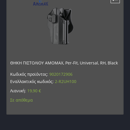
ΘΗΚΗ ΠΙΣΤΟΛΙΟΥ AMOMAX, Per-Fit, Universal, RH, Black
Κωδικός προϊόντος:
9020172906
Εναλλακτικός κωδικός:
2-R2UH100
Λιανική:
19,90
€
Σε απόθεμα