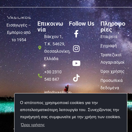
Επικοινω
Follow Us
Πληροφο
Εισαγωγές –
νία
ρίες
Εμπόριο από
Βάκχου 1,
Εταιρεία
το 1954
Τ.Κ. 54629,
Εγγραφή
Θεσσαλονίκη,
Τραπεζικοί
Ελλάδα
Λογαριασμοί
Όροι χρήσης
+30 2310
540 847
Προσωπικά
δεδομένα
info@vasilikos-
import.gr
Ο ιστότοπος χρησιμοποιεί cookies για την
αποτελεσματικότερη λειτουργία του. Συνεχίζοντας την
περιήγησή σας συμφωνείτε με την χρήση των cookies.
Όροι χρήσης