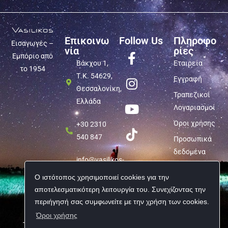
Επικοινω
Follow Us
Πληροφο
Εισαγωγές –
νία
ρίες
Εμπόριο από
Βάκχου 1,
Εταιρεία
το 1954
Τ.Κ. 54629,
Εγγραφή
Θεσσαλονίκη,
Τραπεζικοί
Ελλάδα
Λογαριασμοί
Όροι χρήσης
+30 2310
540 847
Προσωπικά
δεδομένα
info@vasilikos-
import.gr
Ο ιστότοπος χρησιμοποιεί cookies για την
αποτελεσματικότερη λειτουργία του. Συνεχίζοντας την
περιήγησή σας συμφωνείτε με την χρήση των cookies.
Όροι χρήσης