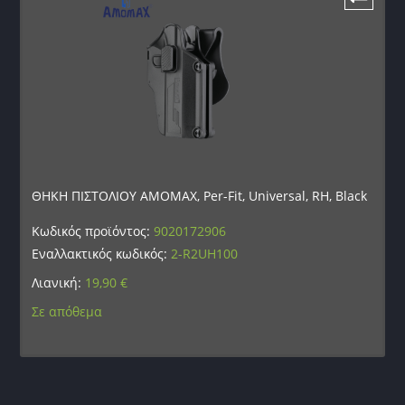
ΘΗΚΗ ΠΙΣΤΟΛΙΟΥ AMOMAX, Per-Fit, Universal, RH, Black
Κωδικός προϊόντος:
9020172906
Εναλλακτικός κωδικός:
2-R2UH100
Λιανική:
19,90
€
Σε απόθεμα