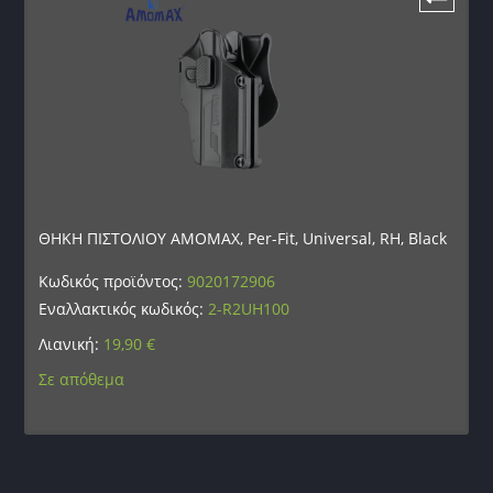
ΘΗΚΗ ΠΙΣΤΟΛΙΟΥ AMOMAX, Per-Fit, Universal, RH, Black
Κωδικός προϊόντος:
9020172906
Εναλλακτικός κωδικός:
2-R2UH100
Λιανική:
19,90
€
Σε απόθεμα