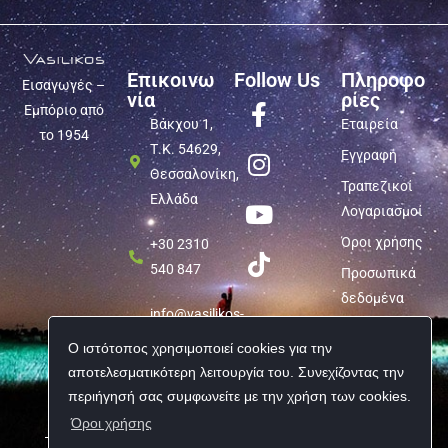
Επικοινω
Follow Us
Πληροφο
Εισαγωγές –
νία
ρίες
Εμπόριο από
Βάκχου 1,
Εταιρεία
το 1954
Τ.Κ. 54629,
Εγγραφή
Θεσσαλονίκη,
Τραπεζικοί
Ελλάδα
Λογαριασμοί
Όροι χρήσης
+30 2310
540 847
Προσωπικά
δεδομένα
info@vasilikos-
import.gr
Ο ιστότοπος χρησιμοποιεί cookies για την
αποτελεσματικότερη λειτουργία του. Συνεχίζοντας την
περιήγησή σας συμφωνείτε με την χρήση των cookies.
Όροι χρήσης