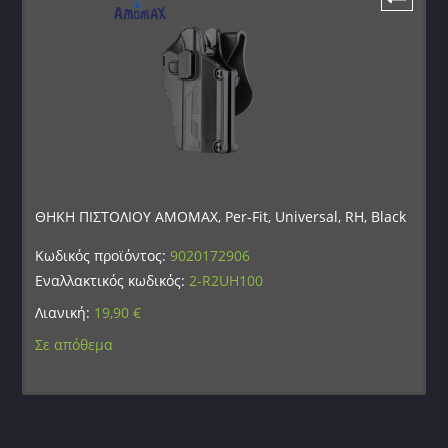
ΘΗΚΗ ΠΙΣΤΟΛΙΟΥ AMOMAX, Per-Fit, Universal, RH, Black
Κωδικός προϊόντος:
9020172906
Εναλλακτικός κωδικός:
2-R2UH100
Λιανική:
19,90
€
Σε απόθεμα