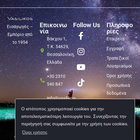
Επικοινω
Follow Us
Πληροφο
Εισαγωγές –
νία
ρίες
Εμπόριο από
Βάκχου 1,
Εταιρεία
το 1954
Τ.Κ. 54629,
Εγγραφή
Θεσσαλονίκη,
Τραπεζικοί
Ελλάδα
Λογαριασμοί
Όροι χρήσης
+30 2310
540 847
Προσωπικά
δεδομένα
info@vasilikos-
import.gr
Ο ιστότοπος χρησιμοποιεί cookies για την
αποτελεσματικότερη λειτουργία του. Συνεχίζοντας την
περιήγησή σας συμφωνείτε με την χρήση των cookies.
Όροι χρήσης