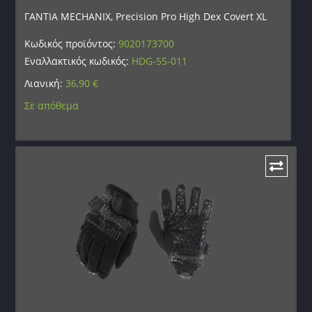
ΓΑΝΤΙΑ MECHANIX, Precision Pro High Dex Covert XL
Κωδικός προϊόντος:
9020173700
Εναλλακτικός κωδικός:
HDG-55-011
Λιανική:
36,90
€
Σε απόθεμα