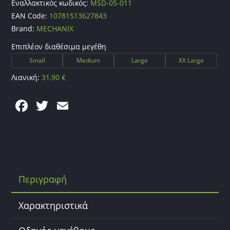
Εναλλακτικός κωδικός:
MSD-05-011
EAN Code:
10781513627843
Brand:
MECHANIX
Επιπλέον διαθέσιμα μεγέθη
Small
Medium
Large
XX Large
Λιανική:
31,90
€
F
T
E
a
w
m
c
itt
ai
e
er
l
b
Περιγραφή
o
o
Χαρακτηριστικά
k