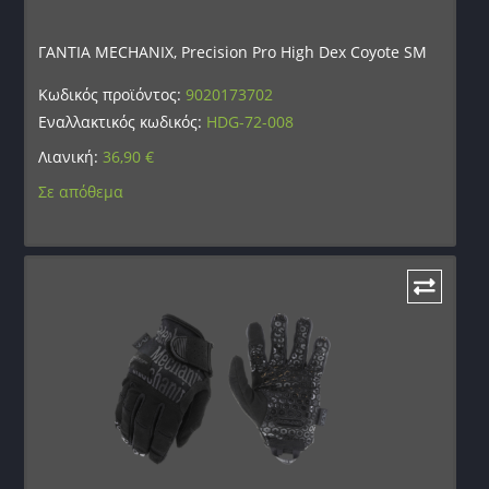
ΓΑΝΤΙΑ MECHANIX, Precision Pro High Dex Coyote SM
Κωδικός προϊόντος:
9020173702
Εναλλακτικός κωδικός:
HDG-72-008
Λιανική:
36,90
€
Σε απόθεμα