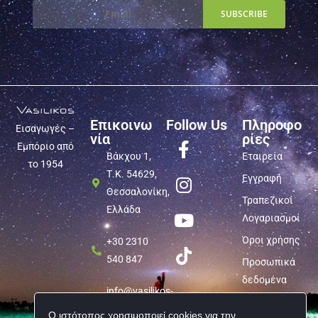
Επικοινω
Follow Us
Πληροφο
Εισαγωγές –
νία
ρίες
Εμπόριο από
Βάκχου 1,
Εταιρεία
το 1954
Τ.Κ. 54629,
Εγγραφή
Θεσσαλονίκη,
Τραπεζικοί
Ελλάδα
Λογαριασμοί
Όροι χρήσης
+30 2310
540 847
Προσωπικά
δεδομένα
info@vasilikos-
import.gr
Ο ιστότοπος χρησιμοποιεί cookies για την