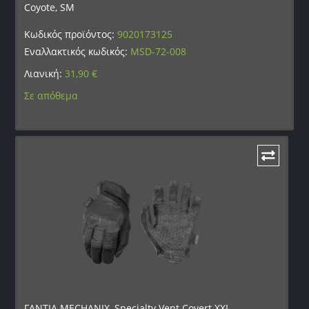
Coyote, SM
Κωδικός προϊόντος:
9020173125
Εναλλακτικός κωδικός:
MSD-72-008
Λιανική:
31,90
€
Σε απόθεμα
ΓΑΝΤΙΑ MECHANIX, Specialty Vent Covert XXL