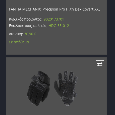
ΓΑΝΤΙΑ MECHANIX, Precision Pro High Dex Covert XXL
Κωδικός προϊόντος:
9020173701
Εναλλακτικός κωδικός:
HDG-55-012
Λιανική:
36,90
€
Σε απόθεμα