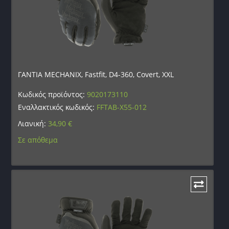
ΓΑΝΤΙΑ MECHANIX, Fastfit, D4-360, Covert, XXL
Κωδικός προϊόντος:
9020173110
Εναλλακτικός κωδικός:
FFTAB-X55-012
Λιανική:
34,90
€
Σε απόθεμα