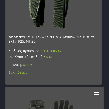
ΘΗΚΗ ΦΑΚΟΥ NITECORE N415 (C SERIES, P15, P16TAC,
SRT7, P25, MH25
Κωδικός προϊόντος:
9110100696
Εναλλακτικός κωδικός:
N415
Λιανική:
6,00
€
Σε απόθεμα