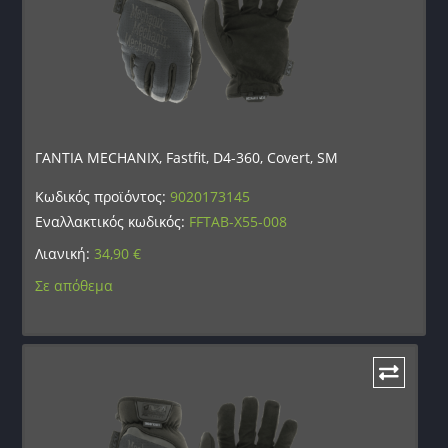
ΓΑΝΤΙΑ MECHANIX, Fastfit, D4-360, Covert, SM
Κωδικός προϊόντος:
9020173145
Εναλλακτικός κωδικός:
FFTAB-X55-008
Λιανική:
34,90
€
Σε απόθεμα