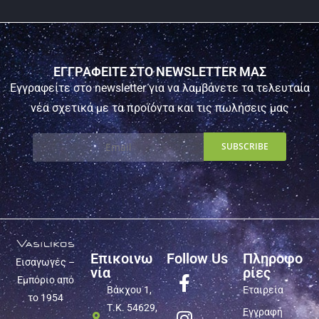
ΕΓΓΡΑΦΕΙΤΕ ΣΤΟ NEWSLETTER ΜΑΣ
Εγγραφείτε στο newsletter για να λαμβάνετε τα τελευταία
νέα σχετικά με τα προϊόντα και τις πωλήσεις μας
Επικοινω
Follow Us
Πληροφο
Εισαγωγές –
νία
ρίες
Εμπόριο από
Βάκχου 1,
Εταιρεία
το 1954
Τ.Κ. 54629,
Εγγραφή