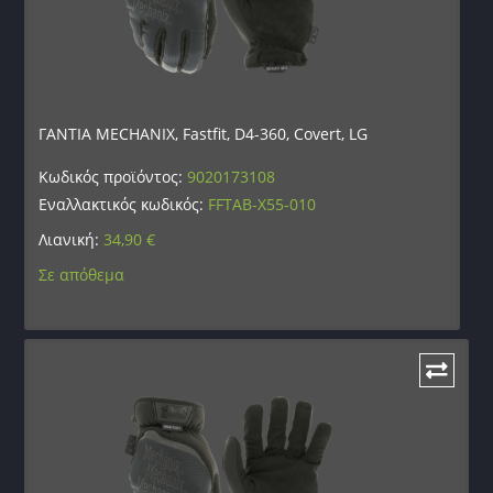
ΓΑΝΤΙΑ MECHANIX, Fastfit, D4-360, Covert, LG
Κωδικός προϊόντος:
9020173108
Εναλλακτικός κωδικός:
FFTAB-X55-010
Λιανική:
34,90
€
Σε απόθεμα