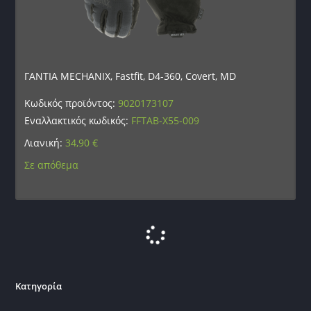
ΓΑΝΤΙΑ MECHANIX, Fastfit, D4-360, Covert, MD
Κωδικός προϊόντος:
9020173107
Εναλλακτικός κωδικός:
FFTAB-X55-009
Λιανική:
34,90
€
Σε απόθεμα
Κατηγορία