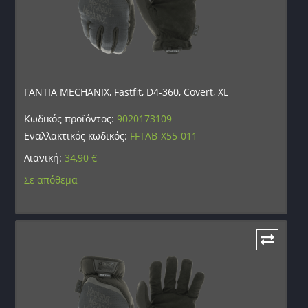
ΓΑΝΤΙΑ MECHANIX, Fastfit, D4-360, Covert, XL
Κωδικός προϊόντος:
9020173109
Εναλλακτικός κωδικός:
FFTAB-X55-011
Λιανική:
34,90
€
Σε απόθεμα