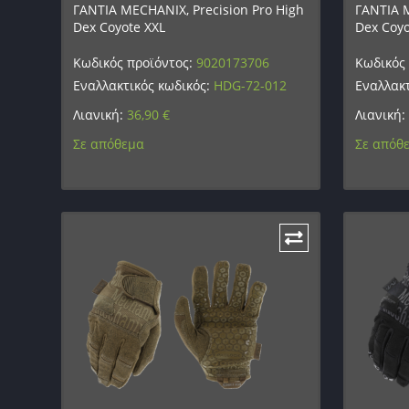
ΓΑΝΤΙΑ MECHANIX, Precision Pro High
ΓΑΝΤΙΑ M
Dex Coyote XXL
Dex Coyo
Κωδικός προϊόντος:
9020173706
Κωδικός
Εναλλακτικός κωδικός:
HDG-72-012
Εναλλακτ
Λιανική:
36,90
€
Λιανική:
Σε απόθεμα
Σε απόθ