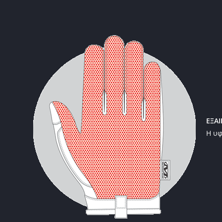
ΕΞΑ
Η υφ