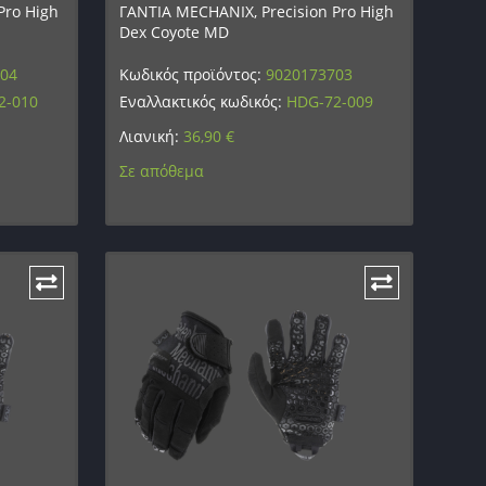
Pro High
ΓΑΝΤΙΑ MECHANIX, Precision Pro High
Dex Coyote MD
704
Κωδικός προϊόντος:
9020173703
2-010
Εναλλακτικός κωδικός:
HDG-72-009
Λιανική:
36,90
€
Σε απόθεμα