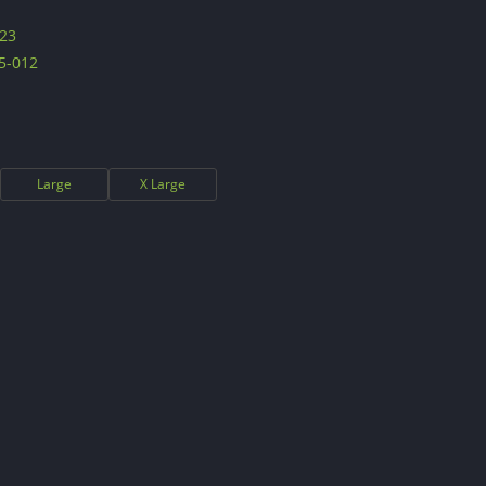
23
5-012
Large
X Large