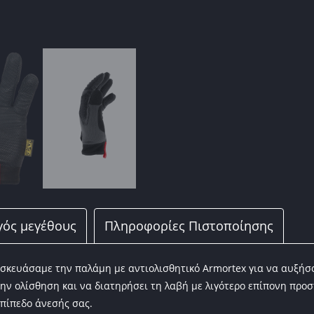
o
k
ός μεγέθους
Πληροφορίες Πιστοποίησης
τασκευάσαμε την παλάμη με αντιολισθητικό Armortex για να αυξήσ
ην ολίσθηση και να διατηρήσει τη λαβή με λιγότερο επίπονη προσπ
επίπεδο άνεσής σας.