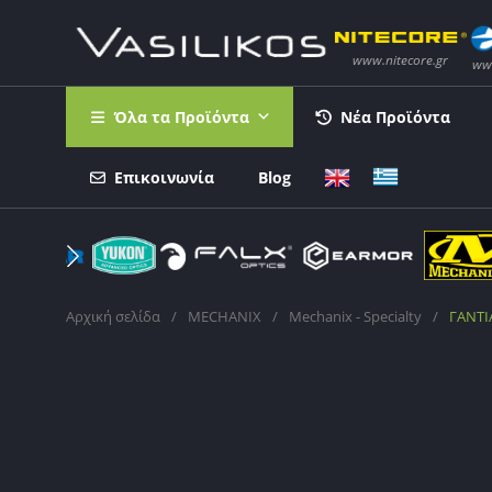
Όλα τα Προϊόντα
Νέα Προϊόντα
Επικοινωνία
Blog
Αρχική σελίδα
/
MECHANIX
/
Mechanix - Specialty
/
ΓΑΝΤΙΑ