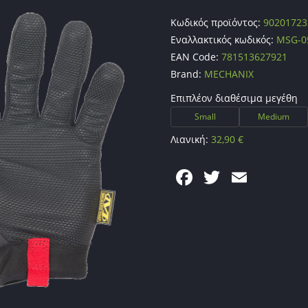
Κωδικός προϊόντος:
90201723
Εναλλακτικός κωδικός:
MSG-0
EAN Code:
781513627921
Brand:
MECHANIX
Επιπλέον διαθέσιμα μεγέθη
Small
Medium
Λιανική:
32,90
€
F
T
E
a
w
m
c
itt
ai
e
er
l
b
o