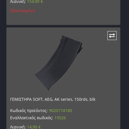
Λιανική:
154,90
€
Εξαντλημένο
ΓΕΜΙΣΤΗΡΑ SOFT, AEG, AK series, 150rds, blk
Κωδικός προϊόντος:
9020174180
Εναλλακτικός κωδικός:
19526
Λιανική:
14,90
€