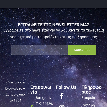
ΕΓΓΡΑΦΕΙΤΕ ΣΤΟ NEWSLETTER ΜΑΣ
Εγγραφείτε στο newsletter για να λαμβάνετε τα τελευταία
νέα σχετικά με τα προϊόντα και τις πωλήσεις μας
Επικοινω
Follow Us
Πληροφο
Εισαγωγές –
νία
ρίες
Εμπόριο από
Βάκχου 1,
Εταιρεία
το 1954
Τ.Κ. 54629,
Εγγραφή