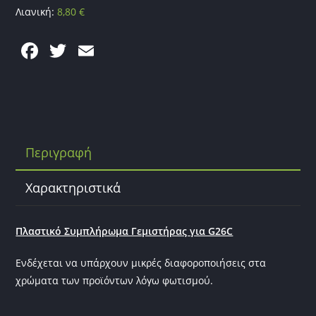
Λιανική:
8,80
€
F
T
E
a
w
m
c
itt
ai
e
er
l
b
Περιγραφή
o
o
Χαρακτηριστικά
k
Πλαστικό Συμπλήρωμα Γεμιστήρας για G26C
Ενδέχεται να υπάρχουν μικρές διαφοροποιήσεις στα
χρώματα των προϊόντων λόγω φωτισμού.