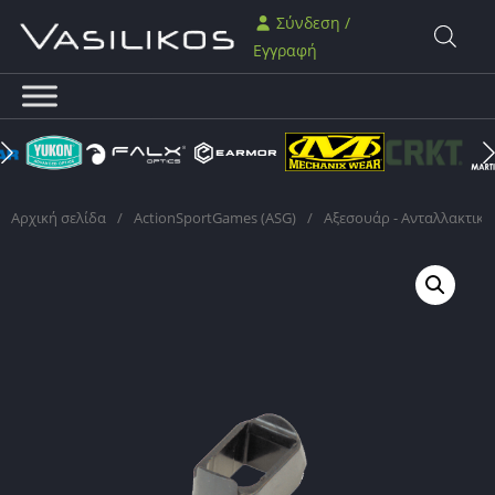
Σύνδεση /
Εγγραφή
Αρχική σελίδα
/
ActionSportGames (ASG)
/
Αξεσουάρ - Ανταλλακτικά