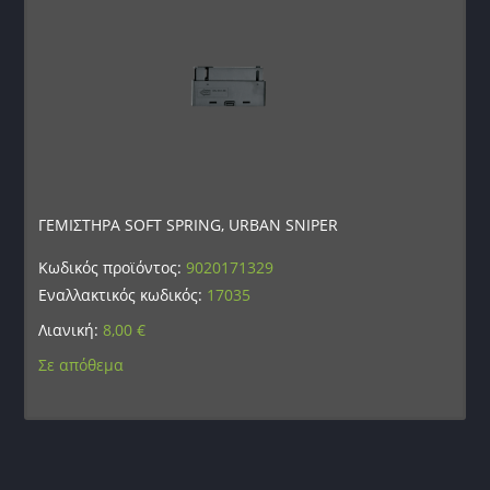
ΓΕΜΙΣΤΗΡΑ SOFT SPRING, URBAN SNIPER
Κωδικός προϊόντος:
9020171329
Εναλλακτικός κωδικός:
17035
Λιανική:
8,00
€
Σε απόθεμα