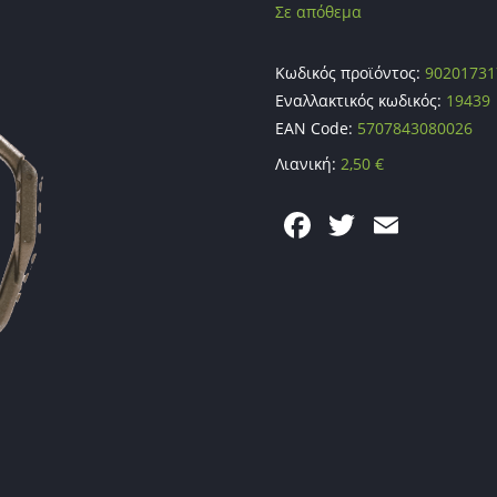
Σε απόθεμα
Κωδικός προϊόντος:
90201731
Εναλλακτικός κωδικός:
19439
EAN Code:
5707843080026
Λιανική:
2,50
€
F
T
E
a
w
m
c
itt
ai
e
er
l
b
o
o
k