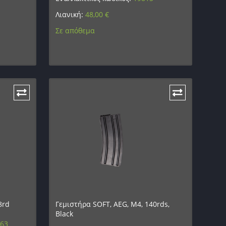
Λιανική:
48,00
€
Σε απόθεμα
8rd
Γεμιστήρα SOFT, AEG, M4, 140rds,
Black
363