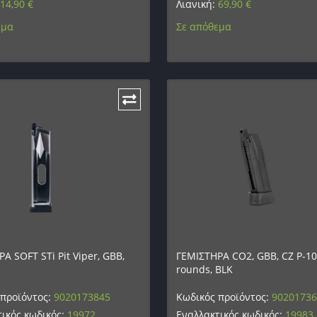
14,90
€
Λιανική:
69,90
€
εμα
Σε απόθεμα
Α SOFT STi Pit Viper, GBB,
ΓΕΜΙΣΤΗΡΑ CO2, GBB, CZ P-10
rounds, BLK
 προϊόντος:
9020173845
Κωδικός προϊόντος:
9020173
ικός κωδικός:
19972
Εναλλακτικός κωδικός:
19983