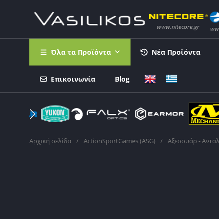
Όλα τα Προϊόντα
Νέα Προϊόντα
Επικοινωνία
Blog
Αρχική σελίδα
/
ActionSportGames (ASG)
/
Αξεσουάρ - Αντα