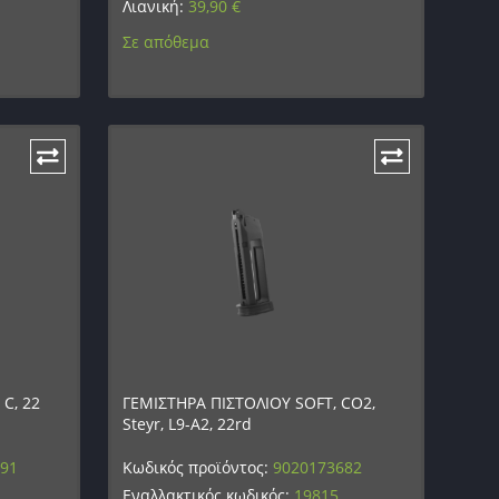
Λιανική:
39,90
€
Σε απόθεμα
 C, 22
ΓΕΜΙΣΤΗΡΑ ΠΙΣΤΟΛΙΟΥ SOFT, CO2,
Steyr, L9-A2, 22rd
691
Κωδικός προϊόντος:
9020173682
Εναλλακτικός κωδικός:
19815