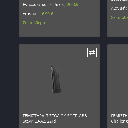
Εναλλακτικός κωδικός:
20065
Λιανική:
Λιανική:
16,90
€
Σε απόθ
Σε απόθεμα
ΓΕΜΙΣΤΗΡΑ ΠΙΣΤΟΛΙΟΥ SOFT, GBB,
ΓΕΜΙΣΤΗ
Steyr, L9-A2, 22rd
Challeng