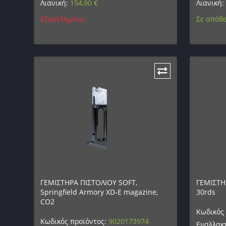
Λιανική:
154,90
€
Λιανική:
Εξαντλημένο
Σε απόθ
ΓΕΜΙΣΤΗΡΑ ΠΙΣΤΟΛΙΟΥ SOFT,
ΓΕΜΙΣΤΗΡ
Springfield Armory XD-E magazine,
30rds
CO2
Κωδικός
Κωδικός προϊόντος:
9020173974
Εναλλακτ