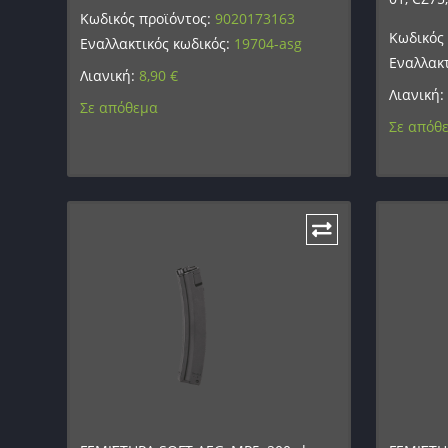
Κωδικός προϊόντος:
9020173163
Κωδικός
Εναλλακτικός κωδικός:
19704-asg
Εναλλακτ
Λιανική:
8,90
€
Λιανική:
Σε απόθεμα
Σε απόθ