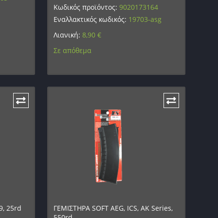
Κωδικός προϊόντος:
9020173164
Εναλλακτικός κωδικός:
19703-asg
Λιανική:
8,90
€
Σε απόθεμα
, 25rd
ΓΕΜΙΣΤΗΡΑ SOFT AEG, ICS, AK Series,
550rd