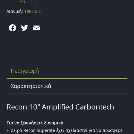
TAN
Λιανική:
198,00
€
F
T
E
a
w
m
c
itt
ai
e
er
l
b
Περιγραφή
o
o
Χαρακτηριστικά
k
Recon 10″ Amplified Carbontech
Για να ξεκινήσετε δυναμικά
Η σειρά Recon Superlite έχει σχεδιαστεί για να προσφέρει