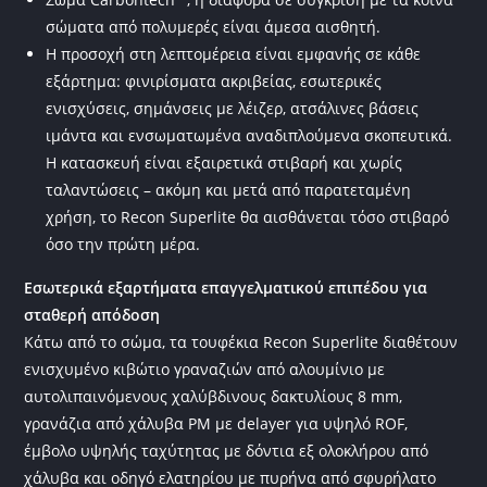
σώματα από πολυμερές είναι άμεσα αισθητή.
Η προσοχή στη λεπτομέρεια είναι εμφανής σε κάθε
εξάρτημα: φινιρίσματα ακριβείας, εσωτερικές
ενισχύσεις, σημάνσεις με λέιζερ, ατσάλινες βάσεις
ιμάντα και ενσωματωμένα αναδιπλούμενα σκοπευτικά.
Η κατασκευή είναι εξαιρετικά στιβαρή και χωρίς
ταλαντώσεις – ακόμη και μετά από παρατεταμένη
χρήση, το Recon Superlite θα αισθάνεται τόσο στιβαρό
όσο την πρώτη μέρα.
Εσωτερικά εξαρτήματα επαγγελματικού επιπέδου για
σταθερή απόδοση
Κάτω από το σώμα, τα τουφέκια Recon Superlite διαθέτουν
ενισχυμένο κιβώτιο γραναζιών από αλουμίνιο με
αυτολιπαινόμενους χαλύβδινους δακτυλίους 8 mm,
γρανάζια από χάλυβα PM με delayer για υψηλό ROF,
έμβολο υψηλής ταχύτητας με δόντια εξ ολοκλήρου από
χάλυβα και οδηγό ελατηρίου με πυρήνα από σφυρήλατο