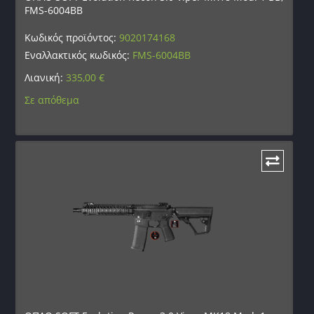
FMS-6004BB
Κωδικός προϊόντος:
9020174168
Εναλλακτικός κωδικός:
FMS-6004BB
Λιανική:
335,00
€
Σε απόθεμα