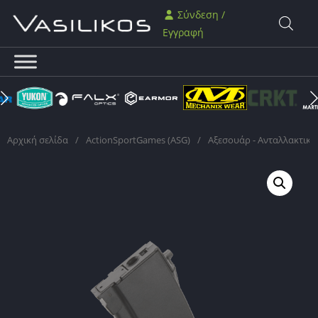
Σύνδεση /
Εγγραφή
Αρχική σελίδα
/
ActionSportGames (ASG)
/
Αξεσουάρ - Ανταλλακτικά