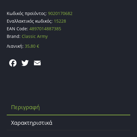
Κωδικός προϊόντος:
9020170682
Εναλλακτικός κωδικός:
15228
EAN Code:
4897014887385
Brand:
Classic Army
Λιανική:
35,80
€
F
T
E
a
w
m
c
itt
ai
e
er
l
b
Περιγραφή
o
o
Χαρακτηριστικά
k