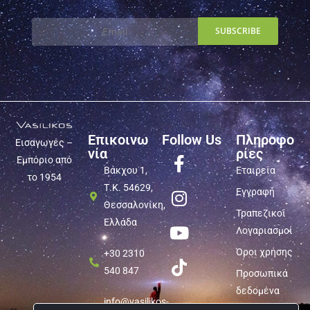
Επικοινω
Follow Us
Πληροφο
Εισαγωγές –
νία
ρίες
Εμπόριο από
Βάκχου 1,
Εταιρεία
το 1954
Τ.Κ. 54629,
Εγγραφή
Θεσσαλονίκη,
Τραπεζικοί
Ελλάδα
Λογαριασμοί
Όροι χρήσης
+30 2310
540 847
Προσωπικά
δεδομένα
info@vasilikos-