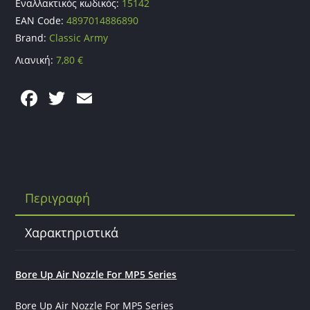
Εναλλακτικός κωδικός:
15142
EAN Code:
4897014886890
Brand:
Classic Army
Λιανική:
7,80
€
F
T
E
a
w
m
c
itt
ai
e
er
l
b
Περιγραφή
o
o
Χαρακτηριστικά
k
Bore Up Air Nozzle For MP5 Series
Bore Up Air Nozzle For MP5 Series