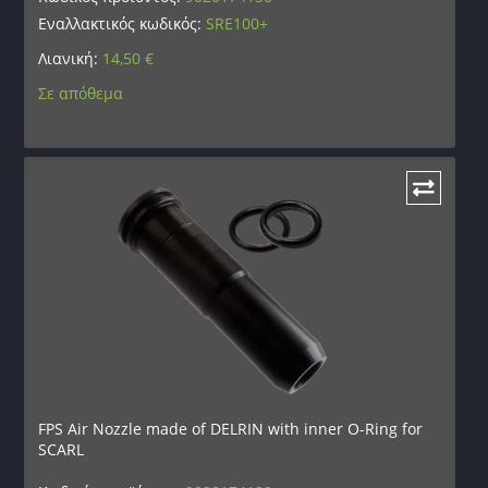
Εναλλακτικός κωδικός:
SRE100+
Λιανική:
14,50
€
Σε απόθεμα
FPS Air Nozzle made of DELRIN with inner O-Ring for
SCARL