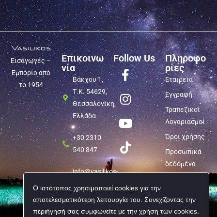
Επικοινω
Follow Us
Πληροφο
Εισαγωγές –
νία
ρίες
Εμπόριο από
Βάκχου 1,
Εταιρεία
το 1954
Τ.Κ. 54629,
Εγγραφή
Θεσσαλονίκη,
Τραπεζικοί
Ελλάδα
Λογαριασμοί
Όροι χρήσης
+30 2310
540 847
Προσωπικά
δεδομένα
info@vasilikos-
import.gr
Ο ιστότοπος χρησιμοποιεί cookies για την
αποτελεσματικότερη λειτουργία του. Συνεχίζοντας την
περιήγησή σας συμφωνείτε με την χρήση των cookies.