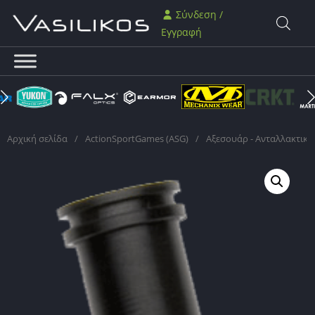
Σύνδεση /
Εγγραφή
Αρχική σελίδα
/
ActionSportGames (ASG)
/
Αξεσουάρ - Ανταλλακτικά