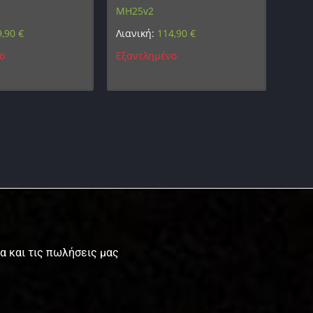
MH25v2
9,90
€
Λιανική:
114,90
€
ο
Εξαντλημένο
τα και τις πωλήσεις μας