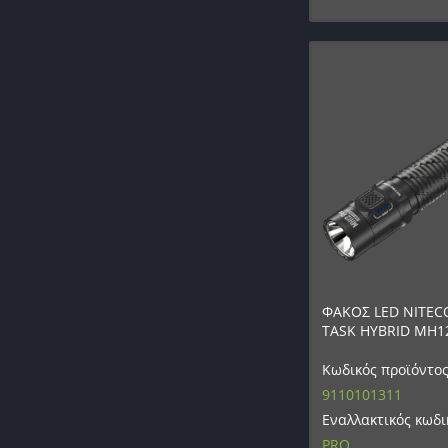
ΦΑΚΟΣ LED NITEC
TASK HYBRID MH1
Κωδικός προϊόντος
9110101311
Εναλλακτικός κωδι
PRO