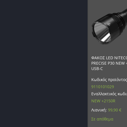
ΦΑΚΟΣ LED NITEC
PRECISE P30 NEW 
USB-C
Κωδικός προϊόντος
9110101029
Εναλλακτικός κωδι
NEW +2150R
Λιανική:
99,90
€
Σε απόθεμα