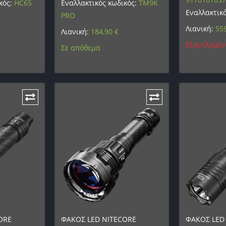
κός:
HC65
Εναλλακτικός κωδικός:
TM9K
Εναλλακτικ
PRO
Λιανική:
55
Λιανική:
184,90
€
Εξαντλημέν
Σε απόθεμα
ORE
ΦΑΚΟΣ LED NITECORE
ΦΑΚΟΣ LED