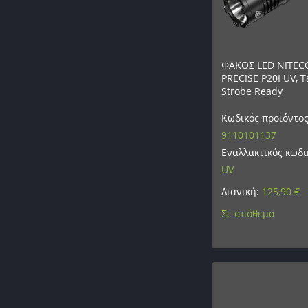
ΦΑΚΟΣ LED NITEC
PRECISE P20I UV, Ta
Strobe Ready
Κωδικός προϊόντος
9110101137
Εναλλακτικός κωδι
UV
Λιανική:
125,90
€
Σε απόθεμα