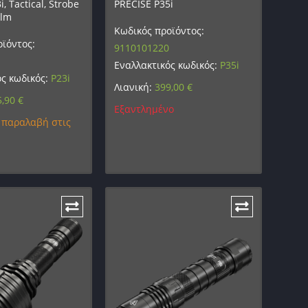
, Tactical, Strobe
PRECISE P35i
0lm
Κωδικός προϊόντος:
ϊόντος:
9110101220
Εναλλακτικός κωδικός:
P35i
ός κωδικός:
P23i
Λιανική:
399,00
€
5,90
€
Εξαντλημένο
 παραλαβή στις