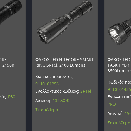
ORE
ΦΑΚΟΣ LED NITECORE SMART
ΦΑΚΟΣ LED
+ 2150R
RING SRT6i, 2100 Lumens
TASK HYBRI
3500Lumen
Κωδικός προϊόντος:
:
Κωδικός προ
9110101256
9110101435
Εναλλακτικός κωδικός:
SRT6i
κός:
P30
Εναλλακτικ
Λιανική:
132,50
€
PRO
Σε απόθεμα
Λιανική:
19
Σε απόθεμα