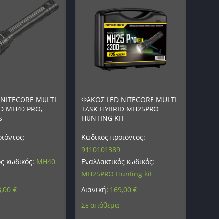
 NITECORE MULTI
ΦΑΚΟΣ LED NITECORE MULTI
D MH40 PRO,
TASK HYBRID MH25PRO
s
HUNTING KIT
ϊόντος:
Κωδικός προϊόντος:
9110101389
ός κωδικός:
MH40
Εναλλακτικός κωδικός:
MH25PRO Hunting kit
8,00
€
Λιανική:
169,00
€
Σε απόθεμα