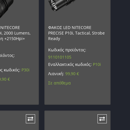
 NITECORE
ΦΑΚΟΣ LED NITECORE
i, 2000 Lumens,
PRECISE P10i, Tactical, Strobe
η +2150Hpi+
Ready
Κωδικός προϊόντος:
ϊόντος:
9110101105
Εναλλακτικός κωδικός:
P10i
ός κωδικός:
P30i
Λιανική:
99,90
€
9,90
€
Σε απόθεμα