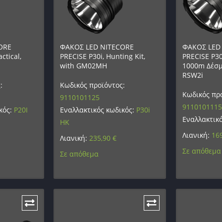
ORE
ΦΑΚΟΣ LED NITECORE
ΦΑΚΟΣ LED
ctical,
PRECISE P30i, Hunting Kit,
PRECISE P30
with GM02MH
1000m Δέσμ
RSW2i
:
Κωδικός προϊόντος:
Κωδικός προ
9110101125
9110101115
κός:
P20I
Εναλλακτικός κωδικός:
P30i
Εναλλακτικ
HK
Λιανική:
16
Λιανική:
235,90
€
Σε απόθεμα
Σε απόθεμα