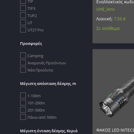
TIP
Εναλλακτικός κωδι
TIP3
UHE_lens
TUP2
Λιανική:
7,50
€
UT
Σε απόθεμα
UT27 Pro
Προσφορές
Camping
Αναμονές Προϊόντων
Νέα Προϊόντα
Μέγιστη απόσταση δέσμης, m
1-100m
101-200m
201-500m
Πάνω από 500m
ΦΑΚΟΣ LED NITEC
Μέγιστη ένταση δέσμης, Κεριά