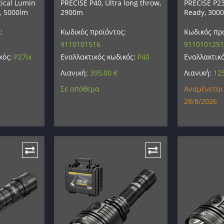
tical Lumin
PRECISE P40, Ultra long throw,
PRECISE P23i
y, 5000lm
2900m
Ready, 300
:
Κωδικός προϊόντος:
Κωδικός προ
9110101516
9110101251
κός:
P27ix
Εναλλακτικός κωδικός:
P40
Εναλλακτικ
Λιανική:
395,00
€
Λιανική:
12
Σε απόθεμα
Αναμένεται
28/8/2026