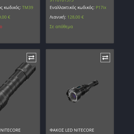
ός κωδικός:
TM39
Εναλλακτικός κωδικός:
P17ix
9,00
€
Λιανική:
128,00
€
ο
Σε απόθεμα
 NITECORE
ΦΑΚΟΣ LED NITECORE