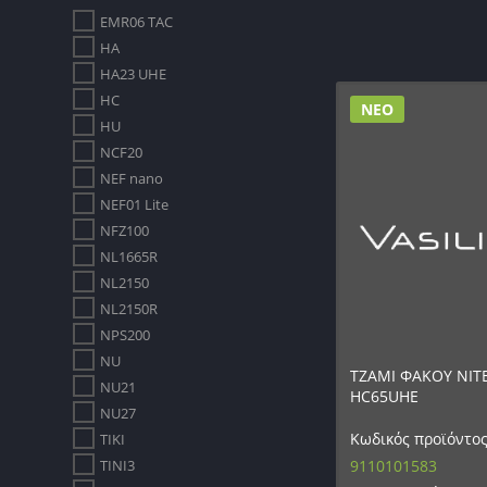
EMR06 TAC
HA
HA23 UHE
HC
ΝΕΟ
HU
NCF20
NEF nano
NEF01 Lite
NFZ100
NL1665R
NL2150
NL2150R
NPS200
NU
ΤΖΑΜΙ ΦΑΚΟΥ NIT
NU21
HC65UHE
NU27
Κωδικός προϊόντος
TIKI
9110101583
TINI3