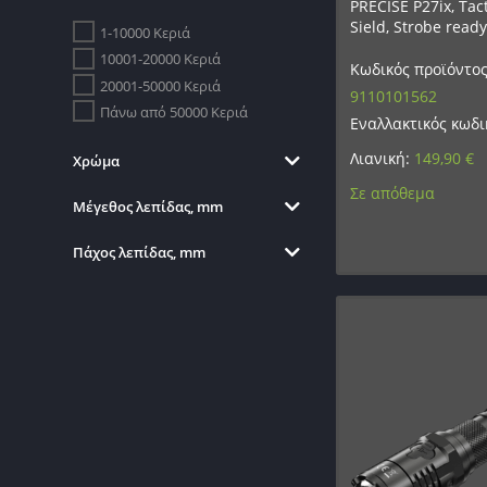
PRECISE P27ix, Tac
Sield, Strobe read
1-10000 Κεριά
10001-20000 Κεριά
Κωδικός προϊόντος
20001-50000 Κεριά
9110101562
Πάνω από 50000 Κεριά
Εναλλακτικός κωδι
Λιανική:
149,90
€
Χρώμα
Σε απόθεμα
Μέγεθος λεπίδας, mm
Πάχος λεπίδας, mm