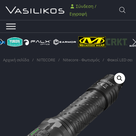
Σύνδεση /
Εγγραφή
Αρχική σελίδα
/
NITECORE
/
Nitecore - Φωτισμός
/
Φακοί LED σειρά