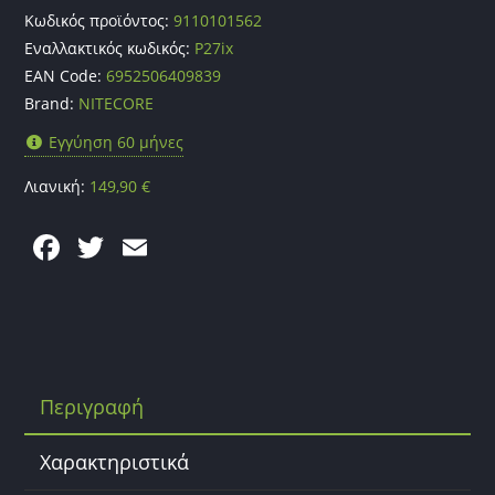
Κωδικός προϊόντος:
9110101562
Εναλλακτικός κωδικός:
P27ix
EAN Code:
6952506409839
Brand:
NITECORE
Εγγύηση 60 μήνες
Λιανική:
149,90
€
F
T
E
a
w
m
c
itt
ai
e
er
l
b
Περιγραφή
o
o
Χαρακτηριστικά
k