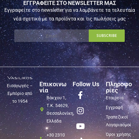
ΕΓΓΡΑΦΕΙΤΕ ΣΤΟ NEWSLETTER ΜΑΣ
Εγγραφείτε στο newsletter για να λαμβάνετε τα τελευταία
νέα σχετικά με τα προϊόντα και τις πωλήσεις μας
Επικοινω
Follow Us
Πληροφο
Εισαγωγές –
νία
ρίες
Εμπόριο από
Βάκχου 1,
Εταιρεία
το 1954
Τ.Κ. 54629,
Εγγραφή
Θεσσαλονίκη,
Τραπεζικοί
Ελλάδα
Λογαριασμοί
Όροι χρήσης
+30 2310