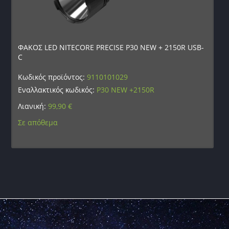
ΦΑΚΟΣ LED NITECORE PRECISE P30 NEW + 2150R USB-
C
Κωδικός προϊόντος:
9110101029
Εναλλακτικός κωδικός:
P30 NEW +2150R
Λιανική:
99,90
€
Σε απόθεμα