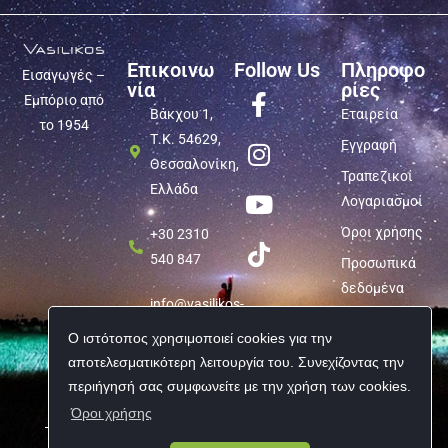
Επικοινω
Follow Us
Πληροφο
Εισαγωγές –
νία
ρίες
Εμπόριο από
Βάκχου 1,
Εταιρεία
το 1954
Τ.Κ. 54629,
Εγγραφή
Θεσσαλονίκη,
Τραπεζικοί
Ελλάδα
Λογαριασμοί
Όροι χρήσης
+30 2310
540 847
Προσωπικά
δεδομένα
info@vasilikos-
import.gr
Ο ιστότοπος χρησιμοποιεί cookies για την
αποτελεσματικότερη λειτουργία του. Συνεχίζοντας την
περιήγησή σας συμφωνείτε με την χρήση των cookies.
Όροι χρήσης