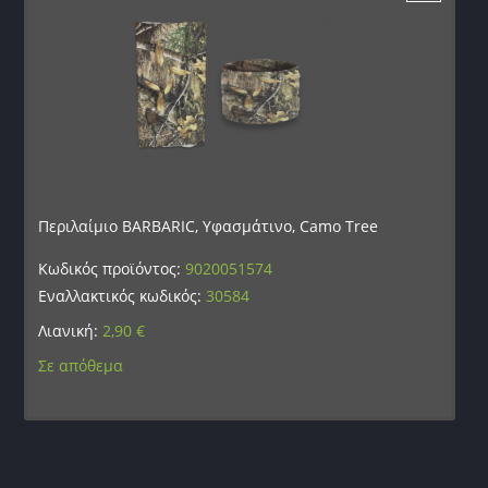
Περιλαίμιο BARBARIC, Υφασμάτινο, Camo Tree
Κωδικός προϊόντος:
9020051574
Εναλλακτικός κωδικός:
30584
Λιανική:
2,90
€
Σε απόθεμα