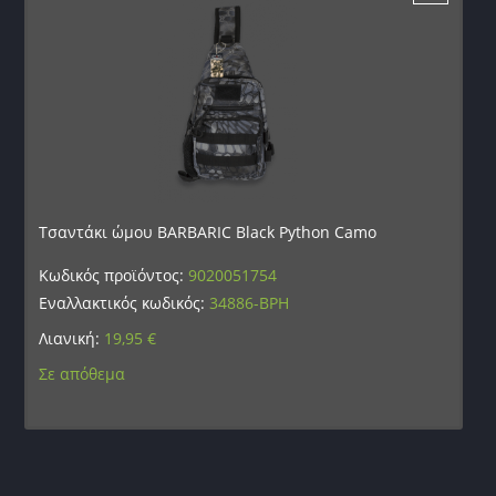
Τσαντάκι ώμου BARBARIC Black Python Camo
Κωδικός προϊόντος:
9020051754
Εναλλακτικός κωδικός:
34886-BPH
Λιανική:
19,95
€
Σε απόθεμα