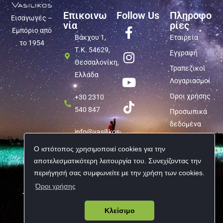
Επικοινω
Follow Us
Πληροφο
Εισαγωγές –
νία
ρίες
Εμπόριο από
Βάκχου 1,
Εταιρεία
το 1954
Τ.Κ. 54629,
Εγγραφή
Θεσσαλονίκη,
Τραπεζικοί
Ελλάδα
Λογαριασμοί
Όροι χρήσης
+30 2310
540 847
Προσωπικά
δεδομένα
info@vasilikos-
import.gr
Ο ιστότοπος χρησιμοποιεί cookies για την
αποτελεσματικότερη λειτουργία του. Συνεχίζοντας την
περιήγησή σας συμφωνείτε με την χρήση των cookies.
Όροι χρήσης
Copyright © 2026 Vasilikos Import | All rights reserved
Κλείσιμο