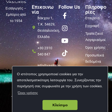
Επικοινω
Follow Us
Πληροφο
Εισαγωγές –
νία
ρίες
Εμπόριο από
Βάκχου 1,
Εταιρεία
το 1954
Τ.Κ. 54629,
Εγγραφή
Θεσσαλονίκη,
Τραπεζικοί
Ελλάδα
Λογαριασμοί
Όροι χρήσης
+30 2310
540 847
Προσωπικά
δεδομένα
info@vasilikos-
import.gr
Ο ιστότοπος χρησιμοποιεί cookies για την
αποτελεσματικότερη λειτουργία του. Συνεχίζοντας την
περιήγησή σας συμφωνείτε με την χρήση των cookies.
Όροι χρήσης
Copyright © 2026 Vasilikos Import | All rights reserved
Κλείσιμο