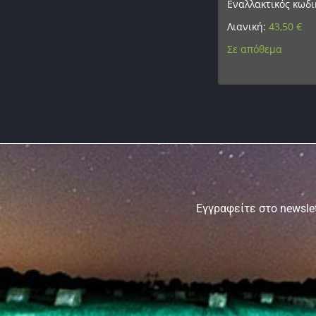
Εναλλακτικός κωδι
Λιανική:
43,50
€
Σε απόθεμα
Εγγραφείτε στο newslet