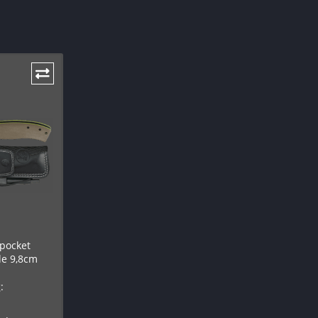
pocket
ade 9,8cm
: