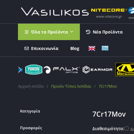
Όλα τα Προϊόντα
Νέα Προϊόντα
Επικοινωνία
Blog
Αρχική σελίδα
/
Προϊόν Τύπος λεπίδας
/
7Cr17Mov
Κατηγορία
7Cr17Mov
Προσφορές
Διαθεσιμότητα:
Δ