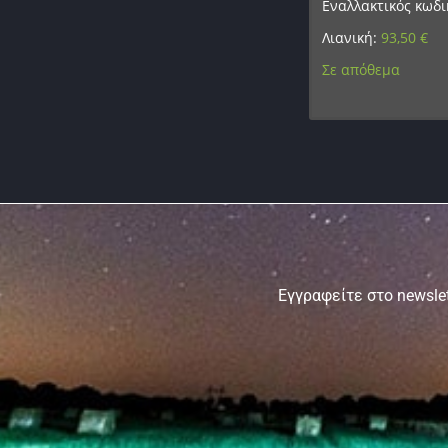
Εναλλακτικός κωδι
Λιανική:
93,50
€
Σε απόθεμα
Εγγραφείτε στο newslet