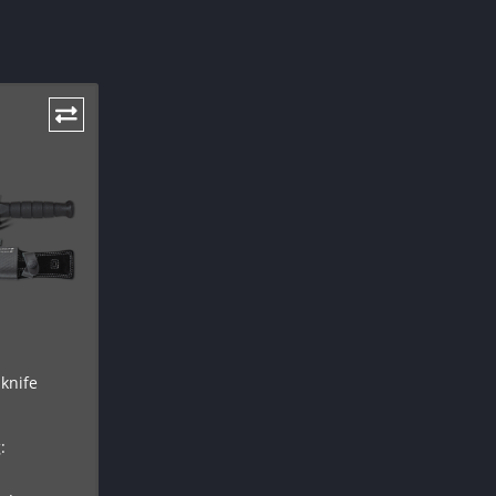
knife
: