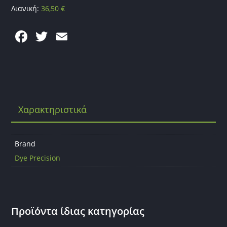
Λιανική:
36,50
€
F
T
E
a
w
m
c
itt
ai
e
er
l
b
Χαρακτηριστικά
o
o
k
Brand
Dye Precision
Προϊόντα ίδιας κατηγορίας