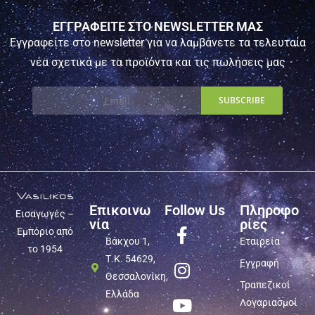
ΕΓΓΡΑΦΕΙΤΕ ΣΤΟ NEWSLETTER ΜΑΣ
Εγγραφείτε στο newsletter για να λαμβάνετε τα τελευταία
νέα σχετικά με τα προϊόντα και τις πωλήσεις μας
Επικοινω
Follow Us
Πληροφο
Εισαγωγές –
νία
ρίες
Εμπόριο από
Βάκχου 1,
Εταιρεία
το 1954
Τ.Κ. 54629,
Εγγραφή
Θεσσαλονίκη,
Τραπεζικοί
Ελλάδα
Λογαριασμοί