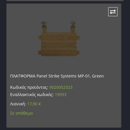
ΠΛΑΤΦΟΡΜΑ Panel Strike Systems MP-01, Green
Κωδικός προϊόντος:
9020052323
Εναλλακτικός κωδικός:
19933
Λιανική:
17,90
€
Σε απόθεμα