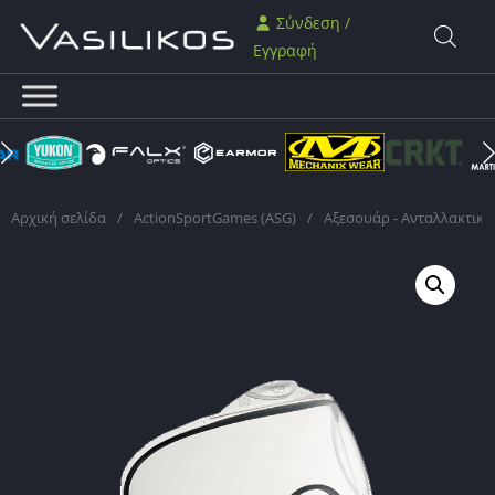
Σύνδεση /
Εγγραφή
Αρχική σελίδα
/
ActionSportGames (ASG)
/
Αξεσουάρ - Ανταλλακτικά