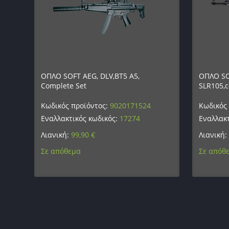
ΟΠΛΟ SOFT AEG, DLV,BT5 A5,
ΟΠΛΟ SOF
Complete Set
SLR105,c
Κωδικός προϊόντος:
9020171524
Κωδικός
Εναλλακτικός κωδικός:
17274
Εναλλακτ
Λιανική:
99,90
€
Λιανική:
Σε απόθεμα
Σε απόθ