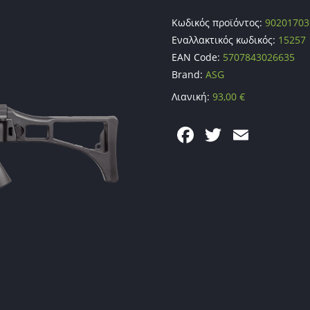
Κωδικός προϊόντος:
90201703
Εναλλακτικός κωδικός:
15257
EAN Code:
5707843026635
Brand:
ASG
Λιανική:
93,00
€
F
T
E
a
w
m
c
itt
ai
e
er
l
b
o
o
k