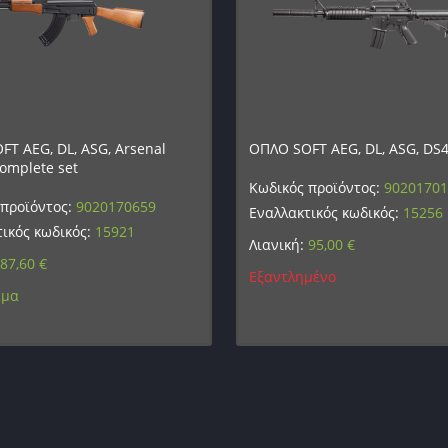
T AEG, DL, ASG, Arsenal
ΟΠΛΟ SOFT AEG, DL, ASG, DS4
omplete set
Κωδικός προϊόντος:
9020170
 προϊόντος:
9020170659
Εναλλακτικός κωδικός:
15256
ικός κωδικός:
15921
Λιανική:
95,00
€
87,60
€
Εξαντλημένο
εμα