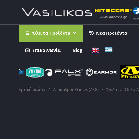
Όλα τα Προϊόντα
Νέα Προϊόντα
Επικοινωνία
Blog
Αρχική σελίδα
/
ActionSportGames (ASG)
/
Όπλα
/
Όπλα Ai