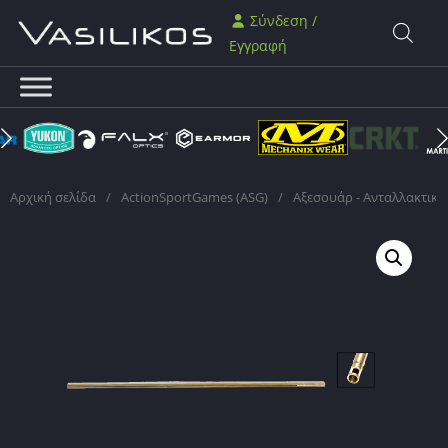
Σύνδεση /
Εγγραφή
Αρχική σελίδα
/
ActionSportGames (ASG)
/
Αξεσουάρ - Ανταλλακτικά