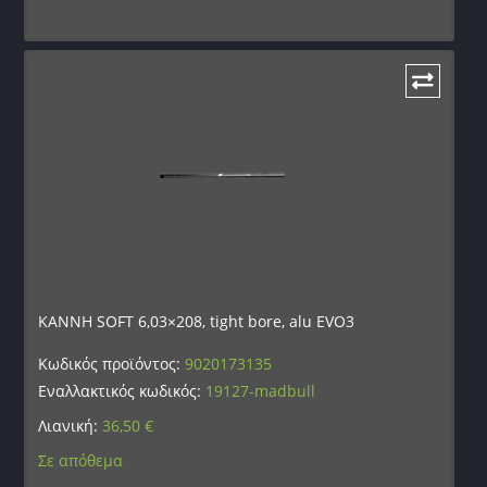
ΚΑΝΝΗ SOFT 6,03×208, tight bore, alu EVO3
Κωδικός προϊόντος:
9020173135
Εναλλακτικός κωδικός:
19127-madbull
Λιανική:
36,50
€
Σε απόθεμα