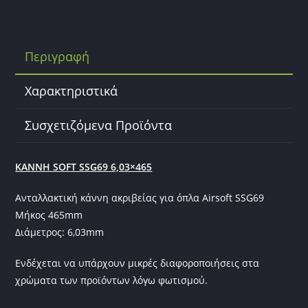
c
itt
ai
e
er
l
b
Περιγραφή
o
o
Χαρακτηριστικά
k
Συσχετιζόμενα Προϊόντα
ΚΑΝΝΗ SOFT SSG69 6,03×465
Ανταλλακτική κάννη ακριβείας για όπλα Airsoft SSG69
Μήκος 465mm
Διάμετρος: 6,03mm
Ενδέχεται να υπάρχουν μικρές διαφοροποιήσεις στα
χρώματα των προϊόντων λόγω φωτισμού.