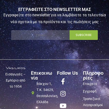
ΕΓΓΡΑΦΕΙΤΕ ΣΤΟ NEWSLETTER ΜΑΣ
Εγγραφείτε στο newsletter για να λαμβάνετε τα τελευταία
νέα σχετικά με τα προϊόντα και τις πωλήσεις μας
Επικοινω
Follow Us
Πληροφο
Εισαγωγές –
νία
ρίες
Εμπόριο από
Βάκχου 1,
Εταιρεία
το 1954
Τ.Κ. 54629,
Εγγραφή
Θεσσαλονίκη,
Τραπεζικοί
Ελλάδα
Λογαριασμοί