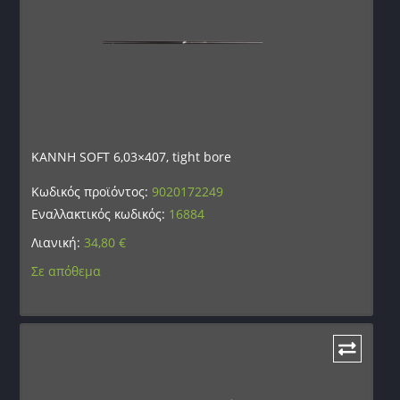
ΚΑΝΝΗ SOFT 6,03×407, tight bore
Κωδικός προϊόντος:
9020172249
Εναλλακτικός κωδικός:
16884
Λιανική:
34,80
€
Σε απόθεμα