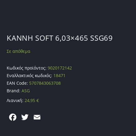
ΚΑΝΝΗ SOFT 6,03×465 SSG69
Σε απόθεμα
Κωδικός προϊόντος:
9020172142
Εναλλακτικός κωδικός:
18471
EAN Code:
5707843063708
Brand:
ASG
Λιανική:
24,95
€
F
T
E
a
w
m