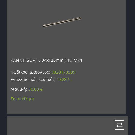
ΚΑΝΝΗ SOFT 6,04x120mm, TN, MK1
Κωδικός προϊόντος:
9020170599
Εναλλακτικός κωδικός:
15282
Λιανική:
30,00
€
Σε απόθεμα