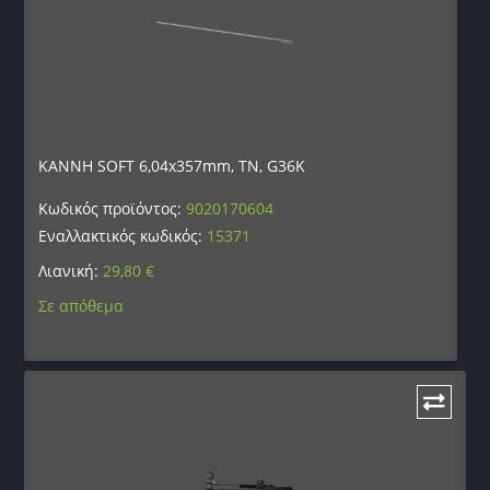
ΚΑΝΝΗ SOFT 6,04x357mm, TN, G36K
Κωδικός προϊόντος:
9020170604
Εναλλακτικός κωδικός:
15371
Λιανική:
29,80
€
Σε απόθεμα