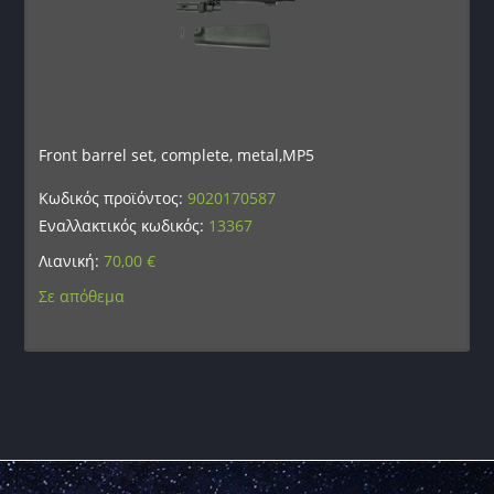
Front barrel set, complete, metal,MP5
Κωδικός προϊόντος:
9020170587
Εναλλακτικός κωδικός:
13367
Λιανική:
70,00
€
Σε απόθεμα