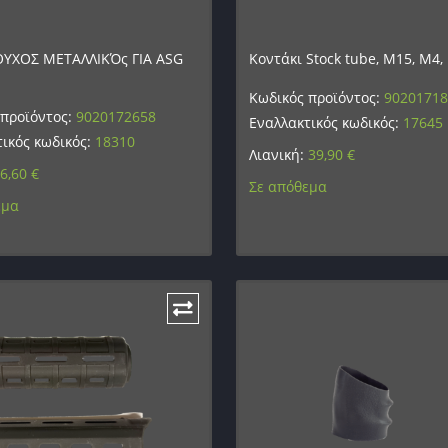
ΟΥΧΟΣ ΜΕΤΑΛΛΙΚΌς ΓΙΑ ASG
Κοντάκι Stock tube, M15, M4, 
Κωδικός προϊόντος:
9020171
 προϊόντος:
9020172658
Εναλλακτικός κωδικός:
17645
ικός κωδικός:
18310
Λιανική:
39,90
€
6,60
€
Σε απόθεμα
εμα