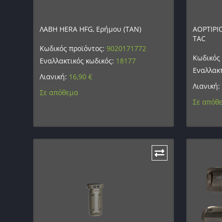
ΛΑΒΗ HERA HFG, Ερήμου (TAN)
ΑΟΡΤΙΡΙ
TAC
Κωδικός προϊόντος:
9020171772
Κωδικός
Εναλλακτικός κωδικός:
18177
Εναλλακτ
Λιανική:
16,90
€
Λιανική:
Σε απόθεμα
Σε απόθ