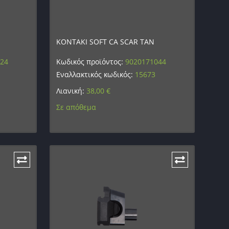
ΚΟΝΤΑΚΙ SOFT CA SCAR TAN
524
Κωδικός προϊόντος:
9020171044
Εναλλακτικός κωδικός:
15673
Λιανική:
38,00
€
Σε απόθεμα