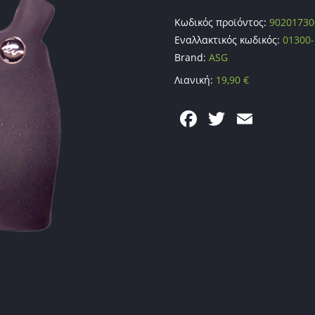
Κωδικός προϊόντος:
90201730
Εναλλακτικός κωδικός:
01300-
Brand:
ASG
Λιανική:
19,90
€
F
T
E
a
w
m
c
itt
ai
e
er
l
b
o
o
k