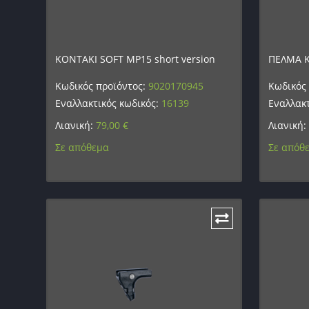
ΚΟΝΤΑΚΙ SOFT MP15 short version
ΠΕΛΜΑ Κ
Κωδικός προϊόντος:
9020170945
Κωδικός
Εναλλακτικός κωδικός:
16139
Εναλλακτ
Λιανική:
79,00
€
Λιανική:
Σε απόθεμα
Σε απόθ