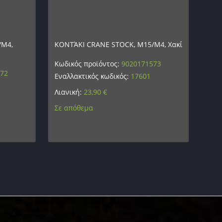
/M4,
ΚΟΝΤΆΚΙ CRANE STOCK, M15/M4, Χακί
Κωδικός προϊόντος:
9020171573
572
Εναλλακτικός κωδικός:
17601
Λιανική:
23,90
€
Σε απόθεμα