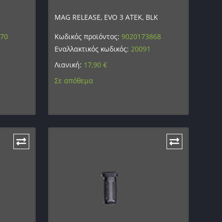
MAG RELEASE, EVO 3 ATEK, BLK
870
Κωδικός προϊόντος:
9020173868
Εναλλακτικός κωδικός:
20091
Λιανική:
17,90
€
Σε απόθεμα