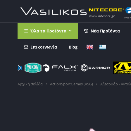
Όλα τα Προϊόντα
Νέα Προϊόντα
Επικοινωνία
Blog
Αρχική σελίδα
/
ActionSportGames (ASG)
/
Αξεσουάρ - Αντα