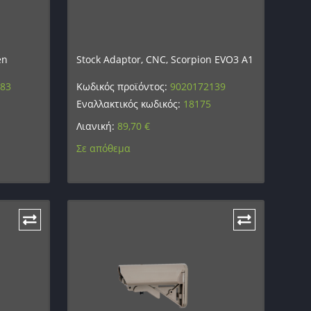
en
Stock Adaptor, CNC, Scorpion EVO3 A1
383
Κωδικός προϊόντος:
9020172139
Εναλλακτικός κωδικός:
18175
Λιανική:
89,70
€
Σε απόθεμα