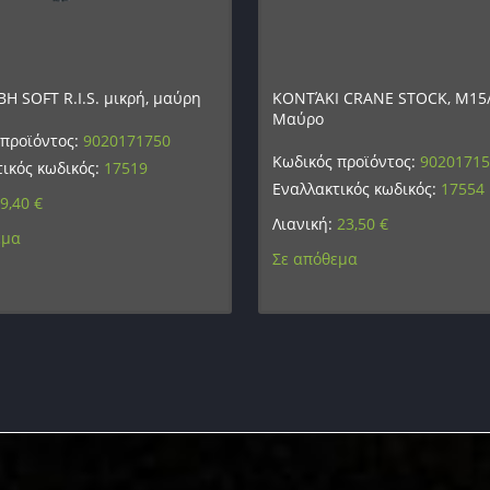
Η SOFT R.I.S. μικρή, μαύρη
ΚΟΝΤΆΚΙ CRANE STOCK, M15
Μαύρο
 προϊόντος:
9020171750
Κωδικός προϊόντος:
9020171
ικός κωδικός:
17519
Εναλλακτικός κωδικός:
17554
9,40
€
Λιανική:
23,50
€
εμα
Σε απόθεμα