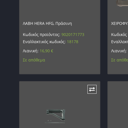
ΛΑΒΗ HERA HFG, Πράσινη
ΧΕΙΡΟΦΥ
Κωδικός προϊόντος:
9020171773
Κωδικός
Εναλλακτικός κωδικός:
18178
Εναλλακτ
Λιανική:
16,90
€
Λιανική:
Σε απόθεμα
Σε απόθ