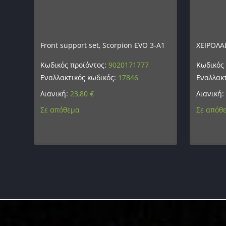
Front support set, Scorpion EVO 3-A1
ΧΕΙΡΟΛΑΒ
Κωδικός προϊόντος:
9020171777
Κωδικός
Εναλλακτικός κωδικός:
17846
Εναλλακτ
Λιανική:
23,80
€
Λιανική:
Σε απόθεμα
Σε απόθ