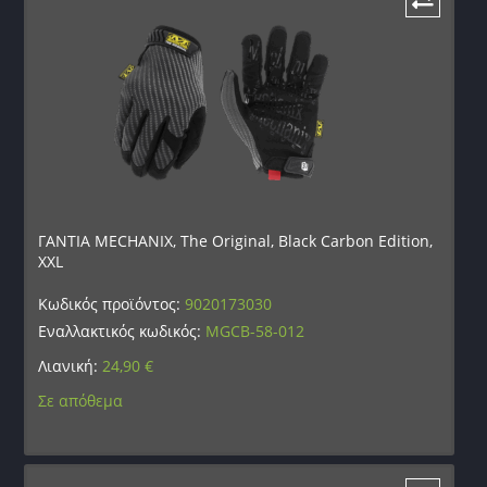
ΓΑΝΤΙΑ MECHANIX, The Original, Black Carbon Edition,
XXL
Κωδικός προϊόντος:
9020173030
Εναλλακτικός κωδικός:
MGCB-58-012
Λιανική:
24,90
€
Σε απόθεμα