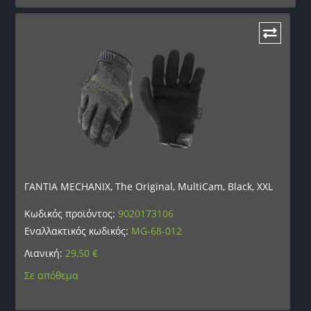
ΓΑΝΤΙΑ MECHANIX, The Original, MultiCam, Black, XXL
Κωδικός προϊόντος:
9020173106
Εναλλακτικός κωδικός:
MG-68-012
Λιανική:
29,50
€
Σε απόθεμα