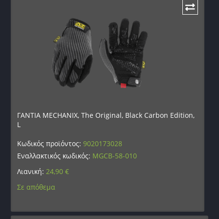
ΓΑΝΤΙΑ MECHANIX, The Original, Black Carbon Edition,
L
Κωδικός προϊόντος:
9020173028
Εναλλακτικός κωδικός:
MGCB-58-010
Λιανική:
24,90
€
Σε απόθεμα