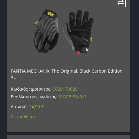
ΓΑΝΤΙΑ MECHANIX, The Original, Black Carbon Edition,
XL
Κωδικός προϊόντος:
9020173029
Εναλλακτικός κωδικός:
MGCB-58-011
Λιανική:
24,90
€
Σε απόθεμα