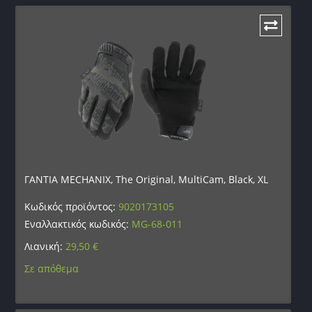
ΓΑΝΤΙΑ MECHANIX, The Original, MultiCam, Black, XL
Κωδικός προϊόντος:
9020173105
Εναλλακτικός κωδικός:
MG-68-011
Λιανική:
29,50
€
Σε απόθεμα