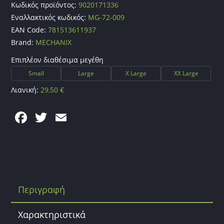
Κωδικός προϊόντος:
9020171336
Εναλλακτικός κωδικός:
MG-72-009
EAN Code:
781513611937
Brand:
MECHANIX
Επιπλέον διαθέσιμα μεγέθη
Small
Large
X Large
XX Large
Λιανική:
29,50
€
F
T
E
a
w
m
c
itt
ai
e
er
l
b
Περιγραφή
o
o
Χαρακτηριστικά