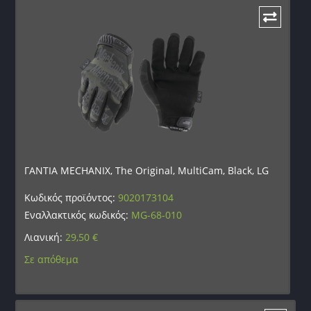
ΓΑΝΤΙΑ MECHANIX, The Original, MultiCam, Black, LG
Κωδικός προϊόντος:
9020173104
Εναλλακτικός κωδικός:
MG-68-010
Λιανική:
29,50
€
Σε απόθεμα