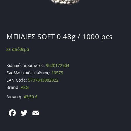
ΜΠΙΛΙΕΣ SOFT 0.48g / 1000 pcs
Σε απόθεμα
Κωδικός προϊόντος:
9020172904
Εναλλακτικός κωδικός:
19575
EAN Code:
5707843082822
Brand:
ASG
Λιανική:
43,50
€
F
T
E
a
w
m