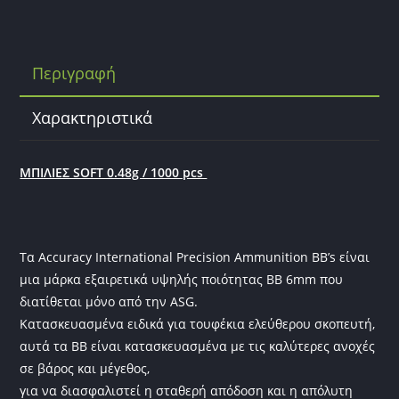
c
itt
ai
e
er
l
b
Περιγραφή
o
o
Χαρακτηριστικά
k
ΜΠΙΛΙΕΣ SOFT 0.48g / 1000 pcs
Τα Accuracy International Precision Ammunition BB’s είναι
μια μάρκα εξαιρετικά υψηλής ποιότητας BB 6mm που
διατίθεται μόνο από την ASG.
Κατασκευασμένα ειδικά για τουφέκια ελεύθερου σκοπευτή,
αυτά τα BB είναι κατασκευασμένα με τις καλύτερες ανοχές
σε βάρος και μέγεθος,
για να διασφαλιστεί η σταθερή απόδοση και η απόλυτη