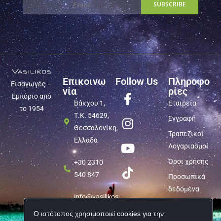
Επικοινω
Follow Us
Πληροφο
Εισαγωγές –
νία
ρίες
Εμπόριο από
Βάκχου 1,
Εταιρεία
το 1954
Τ.Κ. 54629,
Εγγραφή
Θεσσαλονίκη,
Τραπεζικοί
Ελλάδα
Λογαριασμοί
Όροι χρήσης
+30 2310
540 847
Προσωπικά
δεδομένα
info@vasilikos-
import.gr
Ο ιστότοπος χρησιμοποιεί cookies για την