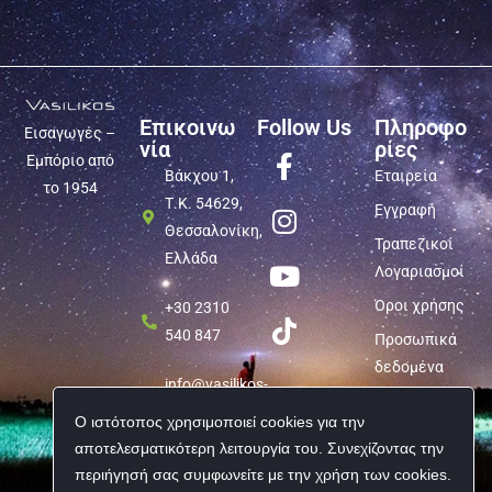
Επικοινω
Follow Us
Πληροφο
Εισαγωγές –
νία
ρίες
Εμπόριο από
Βάκχου 1,
Εταιρεία
το 1954
Τ.Κ. 54629,
Εγγραφή
Θεσσαλονίκη,
Τραπεζικοί
Ελλάδα
Λογαριασμοί
Όροι χρήσης
+30 2310
540 847
Προσωπικά
δεδομένα
info@vasilikos-
import.gr
Ο ιστότοπος χρησιμοποιεί cookies για την
αποτελεσματικότερη λειτουργία του. Συνεχίζοντας την
περιήγησή σας συμφωνείτε με την χρήση των cookies.