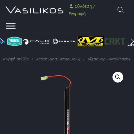
Σύνδεση /
Εγγραφή
Αρχική σελίδα
/
ActionSportGames (ASG)
/
Αξεσουάρ - Ανταλλακτικά