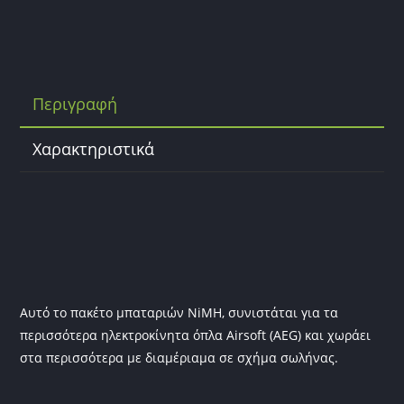
a
w
m
c
itt
ai
e
er
l
b
Περιγραφή
o
o
Χαρακτηριστικά
k
Αυτό το πακέτο μπαταριών NiMH, συνιστάται για τα
περισσότερα ηλεκτροκίνητα όπλα Airsoft (AEG) και χωράει
στα περισσότερα με διαμέριαμα σε σχήμα σωλήνας.