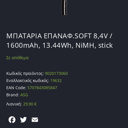
ΜΠΑΤΑΡΙΑ ΕΠΑΝΑΦ.SOFT 8,4V /
1600mAh, 13.44Wh, NiMH, stick
Σε απόθεμα
Κωδικός προϊόντος:
9020173060
Εναλλακτικός κωδικός:
19632
EAN Code:
5707843085847
Brand:
ASG
Λιανική:
29,90
€
F
T
E