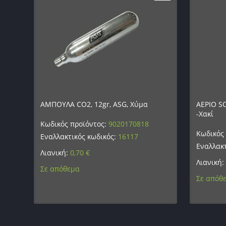
ΑΜΠΟΥΛΑ CO2, 12gr, ASG, Χύμα
ΑΕΡΙΟ S
-Χακί
Κωδικός προϊόντος:
9020170818
Κωδικός
Εναλλακτικός κωδικός:
16117
Εναλλακτ
Λιανική:
0,70
€
Λιανική:
Σε απόθεμα
Σε απόθ