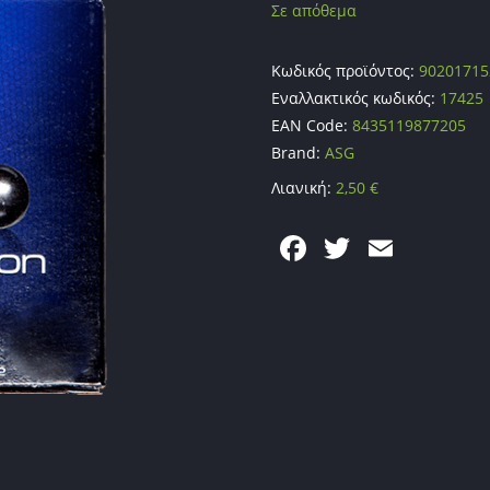
Σε απόθεμα
Κωδικός προϊόντος:
90201715
Εναλλακτικός κωδικός:
17425
EAN Code:
8435119877205
Brand:
ASG
Λιανική:
2,50
€
F
T
E
a
w
m
c
itt
ai
e
er
l
b
o
o