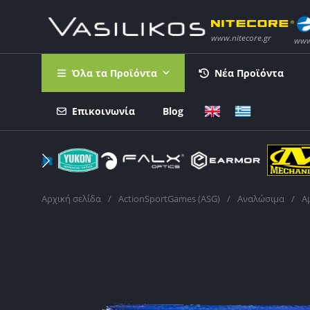
Όλα τα Προϊόντα
Νέα Προϊόντα
Επικοινωνία
Blog
Αρχική σελίδα
/
ActionSportGames (ASG)
/
Αναλώσιμα
/
Α