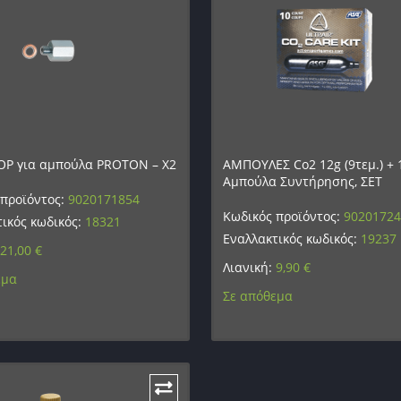
Ρ για αμπούλα PROTON – X2
ΑΜΠΟΥΛΕΣ Co2 12g (9τεμ.) + 
Αμπούλα Συντήρησης, ΣΕΤ
 προϊόντος:
9020171854
Κωδικός προϊόντος:
9020172
ικός κωδικός:
18321
Εναλλακτικός κωδικός:
19237
21,00
€
Λιανική:
9,90
€
εμα
Σε απόθεμα