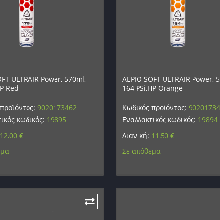
FT ULTRAIR Power, 570ml,
ΑΕΡΙΟ SOFT ULTRAIR Power, 5
EP Red
164 PSi,HP Orange
 προϊόντος:
9020173462
Κωδικός προϊόντος:
9020173
ικός κωδικός:
19895
Εναλλακτικός κωδικός:
19894
12,00
€
Λιανική:
11,50
€
εμα
Σε απόθεμα