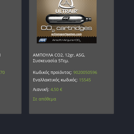
1
ΑΜΠΟΥΛΑ CO2, 12gr, ASG,
Συσκευασία 5Τεμ.
470
Κωδικός προϊόντος:
9020050596
Εναλλακτικός κωδικός:
15545
Λιανική:
4,50
€
Σε απόθεμα