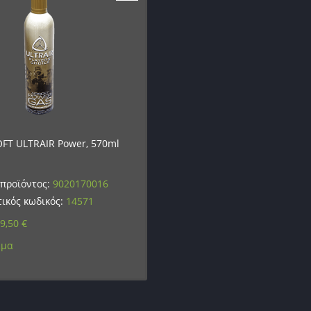
OFT ULTRAIR Power, 570ml
 προϊόντος:
9020170016
ικός κωδικός:
14571
9,50
€
εμα