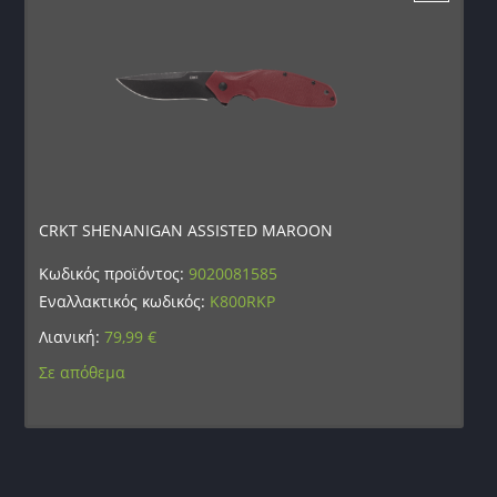
CRKT SHENANIGAN ASSISTED MAROON
Κωδικός προϊόντος:
9020081585
Εναλλακτικός κωδικός:
K800RKP
Λιανική:
79,99
€
Σε απόθεμα