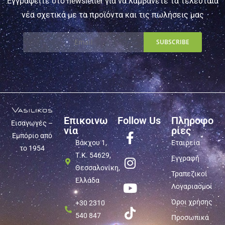
Εγγραφείτε στο newsletter για να λαμβάνετε τα τελευταία
νέα σχετικά με τα προϊόντα και τις πωλήσεις μας
Επικοινω
Follow Us
Πληροφο
Εισαγωγές –
νία
ρίες
Εμπόριο από
Βάκχου 1,
Εταιρεία
το 1954
Τ.Κ. 54629,
Εγγραφή
Θεσσαλονίκη,
Τραπεζικοί
Ελλάδα
Λογαριασμοί
Όροι χρήσης
+30 2310
540 847
Προσωπικά