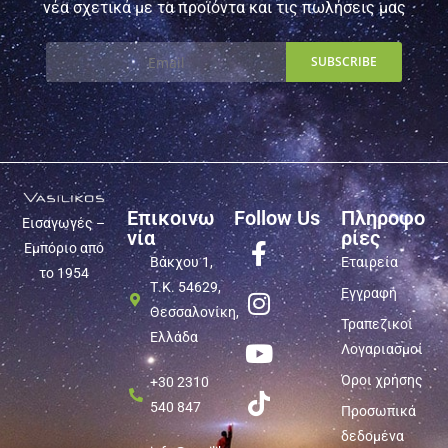
νέα σχετικά με τα προϊόντα και τις πωλήσεις μας
Επικοινω
Follow Us
Πληροφο
Εισαγωγές –
νία
ρίες
Εμπόριο από
Βάκχου 1,
Εταιρεία
το 1954
Τ.Κ. 54629,
Εγγραφή
Θεσσαλονίκη,
Τραπεζικοί
Ελλάδα
Λογαριασμοί
Όροι χρήσης
+30 2310
540 847
Προσωπικά
δεδομένα