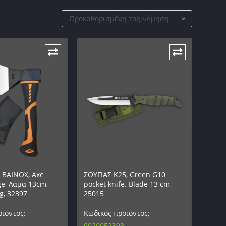
Προκαθορισμένη ταξινόμηση
LBAINOX, Axe
ΣΟΥΓΙΑΣ K25, Green G10
e, Λάμα 13cm,
pocket knife. Blade 13 cm,
g, 32397
25015
ϊόντος:
Κωδικός προϊόντος:
9020052398