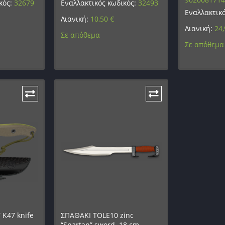
κός:
32679
Εναλλακτικός κωδικός:
32493
Εναλλακτικ
Λιανική:
10,50
€
Λιανική:
24
Σε απόθεμα
Σε απόθεμα
 K47 knife
ΣΠΑΘΑΚΙ TOLE10 zinc
“Spartan” sword. 18 cm,