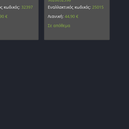
ός κωδικός:
32397
Εναλλακτικός κωδικός:
25015
,90
€
Λιανική:
44,90
€
Σε απόθεμα