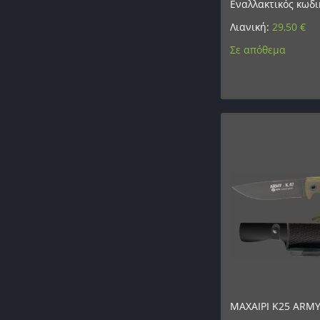
Εναλλακτικός κωδι
Λιανική:
29,50
€
Σε απόθεμα
ΜΑΧΑΙΡΙ K25 ARMY