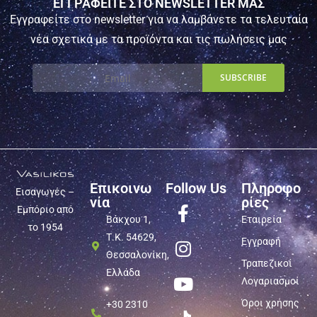
ΕΓΓΡΑΦΕΙΤΕ ΣΤΟ NEWSLETTER ΜΑΣ
Εγγραφείτε στο newsletter για να λαμβάνετε τα τελευταία
νέα σχετικά με τα προϊόντα και τις πωλήσεις μας
Επικοινω
Follow Us
Πληροφο
Εισαγωγές –
νία
ρίες
Εμπόριο από
Βάκχου 1,
Εταιρεία
το 1954
Τ.Κ. 54629,
Εγγραφή
Θεσσαλονίκη,
Τραπεζικοί
Ελλάδα
Λογαριασμοί
Όροι χρήσης
+30 2310