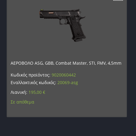
ΑΕΡΟΒΟΛΟ ASG, GBB, Combat Master, STI, FMV, 4,5mm
Κωδικός προϊόντος:
9020060442
Εναλλακτικός κωδικός:
20069-asg
Λιανική:
195,00
€
Σε απόθεμα