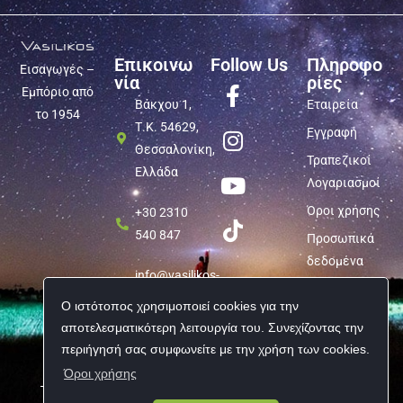
Επικοινω
Follow Us
Πληροφο
Εισαγωγές –
νία
ρίες
Εμπόριο από
Βάκχου 1,
Εταιρεία
το 1954
Τ.Κ. 54629,
Εγγραφή
Θεσσαλονίκη,
Τραπεζικοί
Ελλάδα
Λογαριασμοί
Όροι χρήσης
+30 2310
540 847
Προσωπικά
δεδομένα
info@vasilikos-
import.gr
Ο ιστότοπος χρησιμοποιεί cookies για την
αποτελεσματικότερη λειτουργία του. Συνεχίζοντας την
περιήγησή σας συμφωνείτε με την χρήση των cookies.
Όροι χρήσης