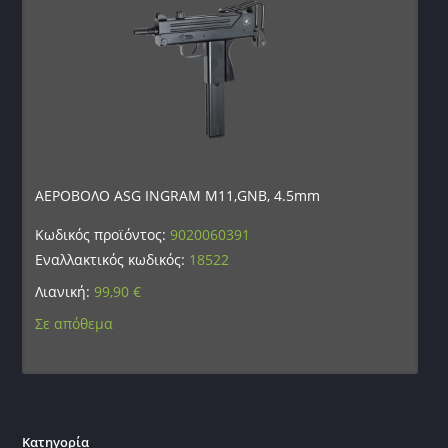
ΑΕΡΟΒΟΛΟ ASG INGRAM M11,GNB, 4.5mm
Κωδικός προϊόντος:
9020060391
Εναλλακτικός κωδικός:
18522
Λιανική:
99,90
€
Σε απόθεμα
Κατηγορία