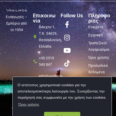
Επικοινω
Follow Us
Πληροφο
Εισαγωγές –
νία
ρίες
Εμπόριο από
Βάκχου 1,
Εταιρεία
το 1954
Τ.Κ. 54629,
Εγγραφή
Θεσσαλονίκη,
Τραπεζικοί
Ελλάδα
Λογαριασμοί
Όροι χρήσης
+30 2310
540 847
Προσωπικά
δεδομένα
info@vasilikos-
import.gr
Ο ιστότοπος χρησιμοποιεί cookies για την
αποτελεσματικότερη λειτουργία του. Συνεχίζοντας την
περιήγησή σας συμφωνείτε με την χρήση των cookies.
Όροι χρήσης
Copyright © 2026 Vasilikos Import | All rights reserved