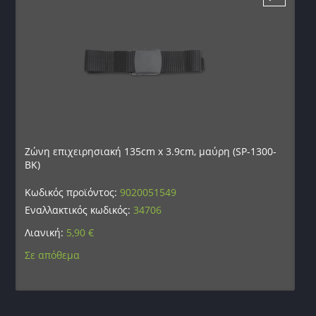
Ζώνη επιχειρησιακή 135cm x 3.9cm, μαύρη (SP-1300-
BK)
Κωδικός προϊόντος:
9020051549
Εναλλακτικός κωδικός:
34706
Λιανική:
5,90
€
Σε απόθεμα