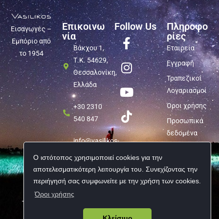
Επικοινω
Follow Us
Πληροφο
Εισαγωγές –
νία
ρίες
Εμπόριο από
Βάκχου 1,
Εταιρεία
το 1954
Τ.Κ. 54629,
Εγγραφή
Θεσσαλονίκη,
Τραπεζικοί
Ελλάδα
Λογαριασμοί
Όροι χρήσης
+30 2310
540 847
Προσωπικά
δεδομένα
info@vasilikos-
import.gr
Ο ιστότοπος χρησιμοποιεί cookies για την
αποτελεσματικότερη λειτουργία του. Συνεχίζοντας την
περιήγησή σας συμφωνείτε με την χρήση των cookies.
Όροι χρήσης
Copyright © 2026 Vasilikos Import | All rights reserved
Κλείσιμο